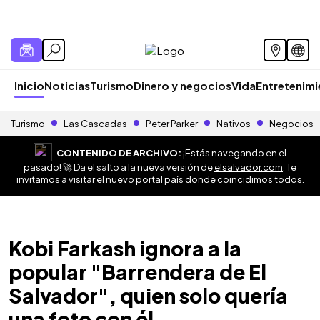
Inicio
Noticias
Turismo
Dinero y negocios
Vida
Entretenim
Turismo
Las Cascadas
Peter Parker
Nativos
Negocios
CONTENIDO DE ARCHIVO:
¡Estás navegando en el
pasado! 🚀 Da el salto a la nueva versión de
elsalvador.com
. Te
invitamos a visitar el nuevo portal país donde coincidimos todos.
Kobi Farkash ignora a la
popular "Barrendera de El
Salvador", quien solo quería
una foto con él