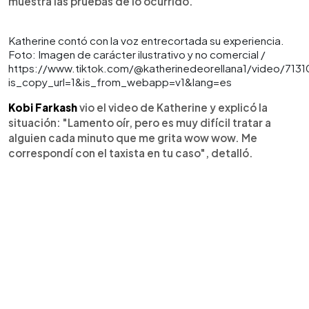
muestra las pruebas de lo ocurrido.
Katherine contó con la voz entrecortada su experiencia.
Foto: Imagen de carácter ilustrativo y no comercial /
https://www.tiktok.com/@katherinedeorellana1/video/71
is_copy_url=1&is_from_webapp=v1&lang=es
Kobi Farkash
vio el video de Katherine y explicó la
situación: "Lamento oír, pero es muy difícil tratar a
alguien cada minuto que me grita wow wow. Me
correspondí con el taxista en tu caso", detalló.