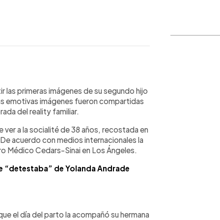
WhatsApp
Copiar link
r las primeras imágenes de su segundo hijo
as emotivas imágenes fueron compartidas
a del reality familiar.
 ver a la socialité de 38 años, recostada en
 De acuerdo con medios internacionales la
ntro Médico Cedars-Sinai en Los Ángeles.
que “detestaba” de Yolanda Andrade
 que el día del parto la acompañó su hermana