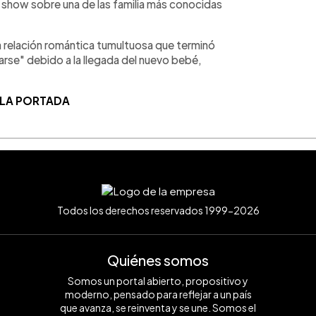
y show sobre una de las familia más conocidas
a relación romántica tumultuosa que terminó
arse" debido a la llegada del nuevo bebé,
 LA PORTADA
Todos los derechos reservados 1999-2026
Quiénes somos
Somos un portal abierto, propositivo y
moderno, pensado para reflejar a un país
que avanza, se reinventa y se une. Somos el