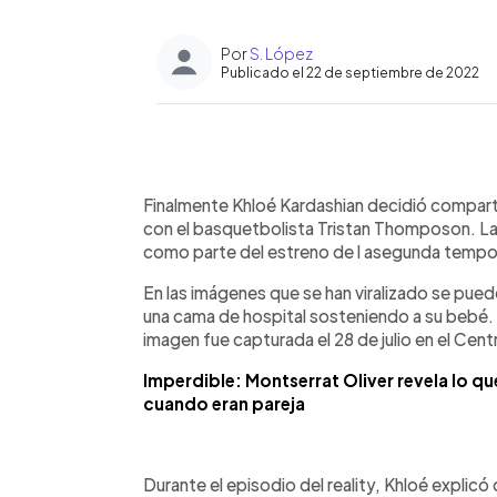
Por
S. López
Publicado el 22 de septiembre de 2022
0:00
Facebook
Twitter
►
Escuchar artículo
Finalmente Khloé Kardashian decidió comparti
con el basquetbolista Tristan Thomposon. L
como parte del estreno de l asegunda temporad
En las imágenes que se han viralizado se puede
una cama de hospital sosteniendo a su bebé.
imagen fue capturada el 28 de julio en el Ce
Imperdible: Montserrat Oliver revela lo 
cuando eran pareja
Durante el episodio del reality, Khloé explicó