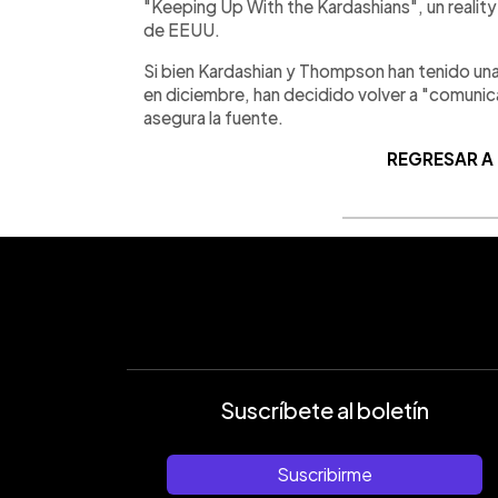
"Keeping Up With the Kardashians", un realit
de EEUU.
Si bien Kardashian y Thompson han tenido un
en diciembre, han decidido volver a "comunic
asegura la fuente.
REGRESAR A
Suscríbete al boletín
Suscribirme