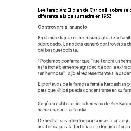
Lee también: El plan de Carlos III sobre s
diferente a la de su madre en 1953
Controversial anuncio
En el mes de julio un representante de la fami
subrogado. La noticia generó controversia de
del basquetbolista.
“Podemos confirmar que True tendrá un herm
está increíblemente agradecida con la extra
tan hermosa”, dijo el representante a la cade
El portavoz de la famosa familia Kardashian p
para que Khloé pueda concentrarse en su fami
Según la publicación, la hermana de Kim Kard
hacer crecer a su familia.
De hecho, sus intentos por concebir un segundo
asistencia para la fertilidad se documentaron