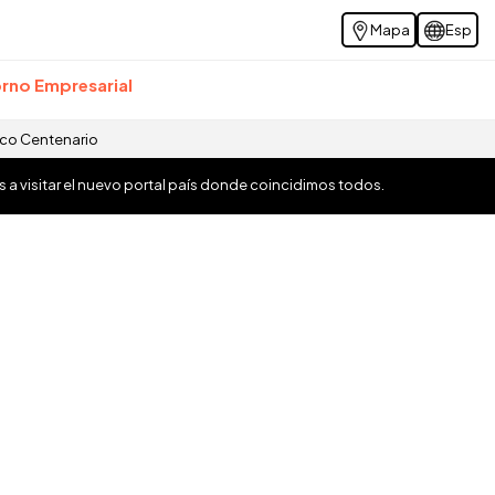
Mapa
Esp
rno Empresarial
ico Centenario
os a visitar el nuevo portal país donde coincidimos todos.