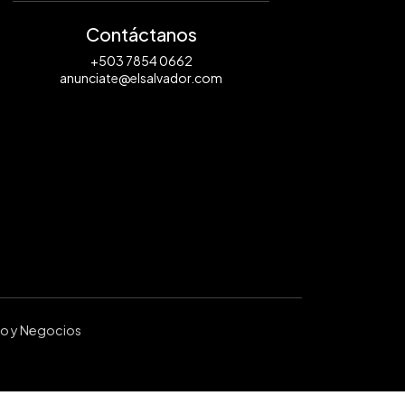
Contáctanos
+503 7854 0662
anunciate@elsalvador.com
ro y Negocios