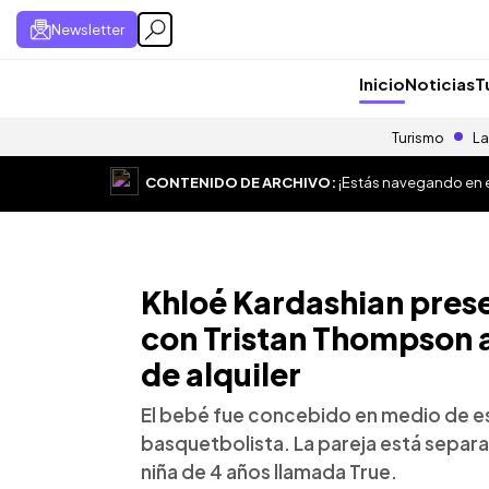
Newsletter
Inicio
Noticias
T
Turismo
La
CONTENIDO DE ARCHIVO:
¡Estás navegando en el
Khloé Kardashian prese
con Tristan Thompson a
de alquiler
El bebé fue concebido en medio de es
basquetbolista. La pareja está separ
niña de 4 años llamada True.