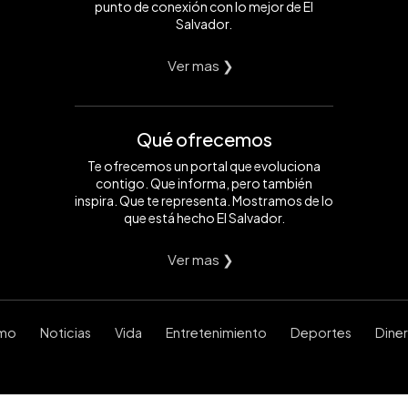
punto de conexión con lo mejor de El
Salvador.
Ver mas ❯
Qué ofrecemos
Te ofrecemos un portal que evoluciona
contigo. Que informa, pero también
inspira. Que te representa. Mostramos de lo
que está hecho El Salvador.
Ver mas ❯
smo
Noticias
Vida
Entretenimiento
Deportes
Dine