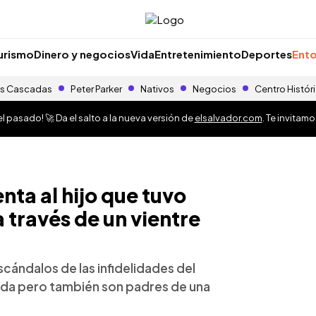
urismo
Dinero y negocios
Vida
Entretenimiento
Deportes
Ento
s Cascadas
Peter Parker
Nativos
Negocios
Centro Histór
 pasado! 🚀 Da el salto a la nueva versión de
elsalvador.com
. Te invitam
nta al hijo que tuvo
 través de un vientre
cándalos de las infidelidades del
ada pero también son padres de una