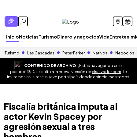
Inicio
Noticias
Turismo
Dinero y negocios
Vida
Entretenim
Turismo
Las Cascadas
Peter Parker
Nativos
Negocios
CONTENIDO DE ARCHIVO:
¡Estás navegando en el
pasado! 🚀 Da el salto a la nueva versión de
elsalvador.com
. Te
invitamos a visitar el nuevo portal país donde coincidimos todos.
Fiscalía británica imputa al
actor Kevin Spacey por
agresión sexual a tres
hombres