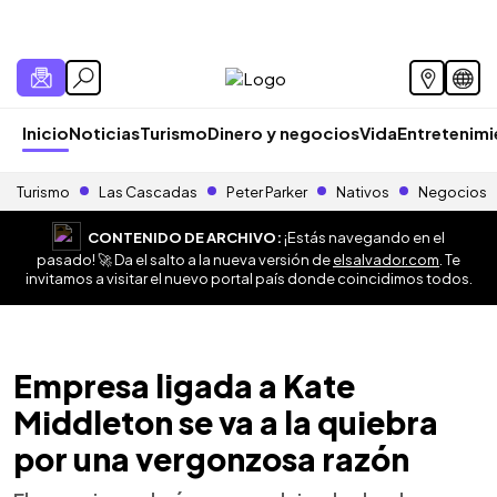
Inicio
Noticias
Turismo
Dinero y negocios
Vida
Entretenim
Turismo
Las Cascadas
Peter Parker
Nativos
Negocios
CONTENIDO DE ARCHIVO:
¡Estás navegando en el
pasado! 🚀 Da el salto a la nueva versión de
elsalvador.com
. Te
invitamos a visitar el nuevo portal país donde coincidimos todos.
Empresa ligada a Kate
Middleton se va a la quiebra
por una vergonzosa razón