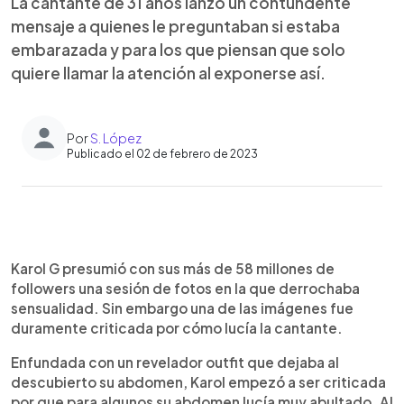
La cantante de 31 años lanzó un contundente
mensaje a quienes le preguntaban si estaba
embarazada y para los que piensan que solo
quiere llamar la atención al exponerse así.
Por
S. López
Publicado el 02 de febrero de 2023
0:00
►
Escuchar artículo
Karol G presumió con sus más de 58 millones de
followers una sesión de fotos en la que derrochaba
sensualidad. Sin embargo una de las imágenes fue
duramente criticada por cómo lucía la cantante.
Enfundada con un revelador outfit que dejaba al
descubierto su abdomen, Karol empezó a ser criticada
por que para algunos su abdomen lucía muy abultado. Al