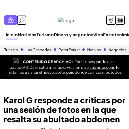
Inicio
Noticias
Turismo
Dinero y negocios
Vida
Entretenim
Turismo
Las Cascadas
Peter Parker
Nativos
Negocios
CONTENIDO DE ARCHIVO:
¡Estás navegando en el
pasado! 🚀 Da el salto a la nueva versión de
elsalvador.com
. Te
invitamos a visitar el nuevo portal país donde coincidimos todos.
Karol G responde a críticas por
una sesión de fotos en la que
resalta su abultado abdomen