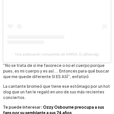
Una publicación compartida de KAROL G (@karolg)
“No se trata de si me favorece o no el cuerpo porque
pues, es mi cuerpo y es así... Entonces para qué buscar
que me quede diferente SI ES ASÍ”, enfatizó
La cantante bromeó que tiene ese estómago por un hot
dog que un fan le regaló en uno de sus más recientes
conciertos.
Te puede interesar:
Ozzy Osbourne preocupa a sus
fans por su semblante a sus 74 años