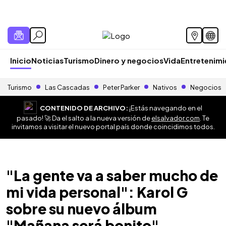
Inicio
Noticias
Turismo
Dinero y negocios
Vida
Entretenim
Turismo
Las Cascadas
Peter Parker
Nativos
Negocios
CONTENIDO DE ARCHIVO:
¡Estás navegando en el
pasado! 🚀 Da el salto a la nueva versión de
elsalvador.com
. Te
invitamos a visitar el nuevo portal país donde coincidimos todos.
"La gente va a saber mucho de
mi vida personal": Karol G
sobre su nuevo álbum
"Mañana será bonito"