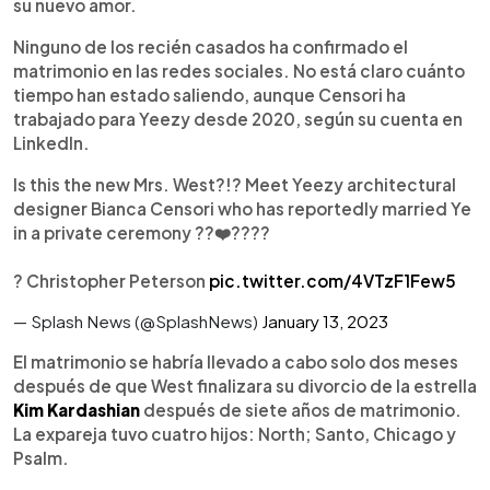
su nuevo amor.
Ninguno de los recién casados ha confirmado el
matrimonio en las redes sociales. No está claro cuánto
tiempo han estado saliendo, aunque Censori ha
trabajado para Yeezy desde 2020, según su cuenta en
LinkedIn.
Is this the new Mrs. West?!? Meet Yeezy architectural
designer Bianca Censori who has reportedly married Ye
in a private ceremony ??‍❤️‍?‍???
⁣? Christopher Peterson
pic.twitter.com/4VTzF1Few5
— Splash News (@SplashNews)
January 13, 2023
El matrimonio se habría llevado a cabo solo dos meses
después de que West finalizara su divorcio de la estrella
Kim Kardashian
después de siete años de matrimonio.
La expareja tuvo cuatro hijos: North; Santo, Chicago y
Psalm.