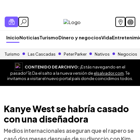
Inicio
Noticias
Turismo
Dinero y negocios
Vida
Entretenim
Turismo
Las Cascadas
Peter Parker
Nativos
Negocios
CONTENIDO DE ARCHIVO:
¡Estás navegando en el
pasado! 🚀 Da el salto a la nueva versión de
elsalvador.com
. Te
invitamos a visitar el nuevo portal país donde coincidimos todos.
Kanye West se habría casado
con una diseñadora
Medios internacionales aseguran que el rapero se
casó dos meses después de su divorcio con Kim