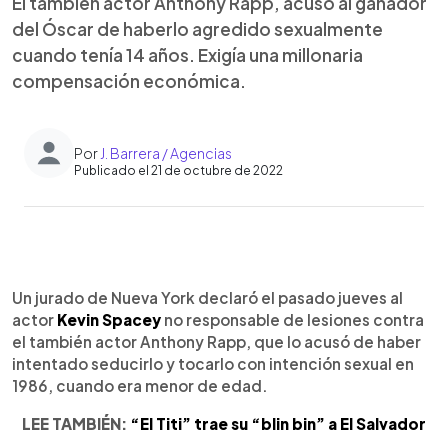
El también actor Anthony Rapp, acusó al ganador
del Óscar de haberlo agredido sexualmente
cuando tenía 14 años. Exigía una millonaria
compensación económica.
Por
J. Barrera / Agencias
Publicado el 21 de octubre de 2022
0:00
►
Escuchar artículo
Un jurado de Nueva York declaró el pasado jueves al
actor
Kevin Spacey
no responsable de lesiones contra
el también actor Anthony Rapp, que lo acusó de haber
intentado seducirlo y tocarlo con intención sexual en
1986, cuando era menor de edad.
LEE TAMBIÉN:
“El Titi” trae su “blin bin” a El Salvador