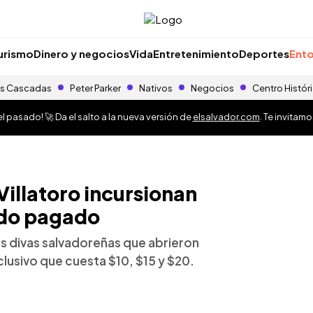
urismo
Dinero y negocios
Vida
Entretenimiento
Deportes
Ento
s Cascadas
Peter Parker
Nativos
Negocios
Centro Histór
 pasado! 🚀 Da el salto a la nueva versión de
elsalvador.com
. Te invitam
 Villatoro incursionan
ido pagado
dos divas salvadoreñas que abrieron
lusivo que cuesta $10, $15 y $20.