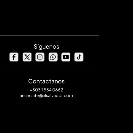
Síguenos
Contáctanos
+503 7854 0662
anunciate@elsalvador.com