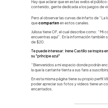
Hay que aclarar que en estas webs el público
contenido, gente dedicada a los juegos de v
Pero al observar las curvas de infarto de “La 
que
comparten
en estos canales.
Julissa tiene OF, el cual describe como: “Mi 
encuentras aquí”. En la información también se
de $20.
Te puede interesar: Irene Castillo se inspira en
su "príncipe azul"
“Bienvenidos a mi espacio donde podrán enco
la que la cantante tienta a sus fans a suscribi
En esta misma página tiene su propio perfil Vi
poder apreciar sus fotos y videos tiene un co
encantados.