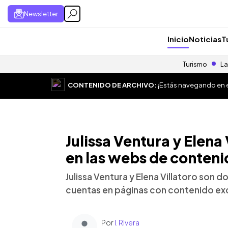
Newsletter
Inicio
Noticias
T
Turismo
La
CONTENIDO DE ARCHIVO:
¡Estás navegando en el
Julissa Ventura y Elena
en las webs de conten
Julissa Ventura y Elena Villatoro son 
cuentas en páginas con contenido exc
Por
I. Rivera