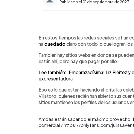
Publicado el 01 de septiembre de 2023
0:00
Facebook
Twitter
►
Escuchar artículo
En estos tiempos las redes sociales se han c
ha
quedado
claro con todo lo que logran los
También hay sitios webs en donde se pueden
están ahí, pero hay que pagar por ello.
Lee también: ¡Embarazadísima! Liz Pleitez y el
expresentadora
Eso es lo que están haciendo ahorita las cele
Villatoro, quienes recién han abierto sus cu
sitios mantienen los perfiles de los usuarios e
Ambas están sacando el máximo provecho. Fo
comercial / https://onlyfans.com/julissave