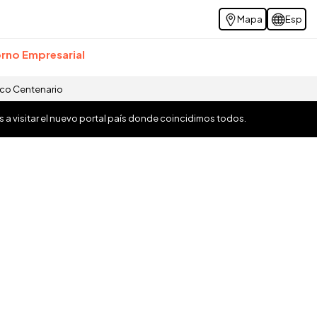
Mapa
Esp
rno Empresarial
ico Centenario
os a visitar el nuevo portal país donde coincidimos todos.