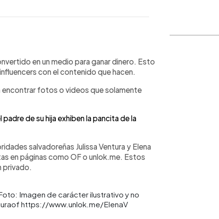
WhatsApp
Copiar link
onvertido en un medio para ganar dinero. Esto
 influencers con el contenido que hacen.
 encontrar fotos o videos que solamente
 padre de su hija exhiben la pancita de la
bridades salvadoreñas Julissa Ventura y Elena
entas en páginas como OF o unlok.me. Estos
n privado.
to: Imagen de carácter ilustrativo y no
nturaof https://www.unlok.me/ElenaV