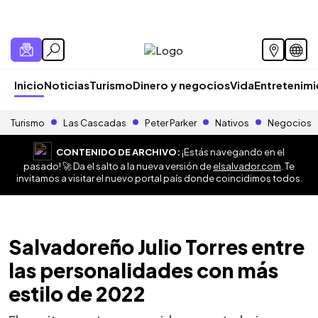
Inicio
Noticias
Turismo
Dinero y negocios
Vida
Entretenim
Turismo
Las Cascadas
Peter Parker
Nativos
Negocios
CONTENIDO DE ARCHIVO:
¡Estás navegando en el
pasado! 🚀 Da el salto a la nueva versión de
elsalvador.com
. Te
invitamos a visitar el nuevo portal país donde coincidimos todos.
Salvadoreño Julio Torres entre
las personalidades con más
estilo de 2022