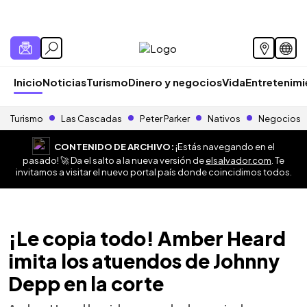
Inicio
Noticias
Turismo
Dinero y negocios
Vida
Entretenim
Turismo
Las Cascadas
Peter Parker
Nativos
Negocios
CONTENIDO DE ARCHIVO:
¡Estás navegando en el
pasado! 🚀 Da el salto a la nueva versión de
elsalvador.com
. Te
invitamos a visitar el nuevo portal país donde coincidimos todos.
¡Le copia todo! Amber Heard
imita los atuendos de Johnny
Depp en la corte