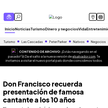
Inicio
Noticias
Turismo
Dinero y negocios
Vida
Entretenim
Turismo
Las Cascadas
Peter Parker
Nativos
Negocios
CONTENIDO DE ARCHIVO:
¡Estás navegando en el
pasado! 🚀 Da el salto a la nueva versión de
elsalvador.com
. Te
invitamos a visitar el nuevo portal país donde coincidimos todos.
Don Francisco recuerda
presentación de famosa
cantante a los 10 años