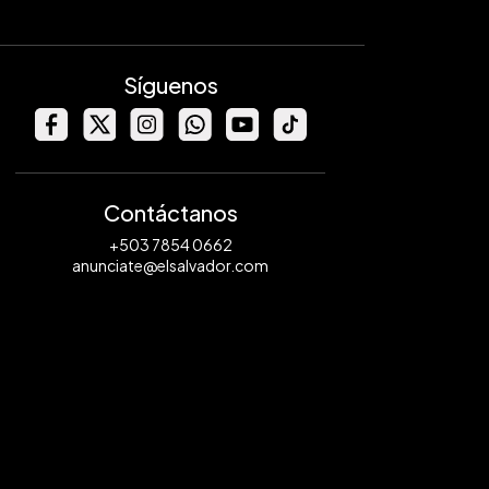
Síguenos
Contáctanos
+503 7854 0662
anunciate@elsalvador.com