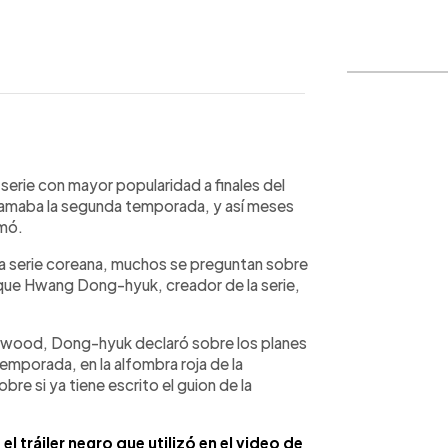
WhatsApp
Copiar link
 serie con mayor popularidad a finales del
 clamaba la segunda temporada, y así meses
rmó.
 la serie coreana, muchos se preguntan sobre
que Hwang Dong-hyuk, creador de la serie,
ywood, Dong-hyuk declaró sobre los planes
temporada, en la alfombra roja de la
re si ya tiene escrito el guion de la
l tráiler negro que utilizó en el video de