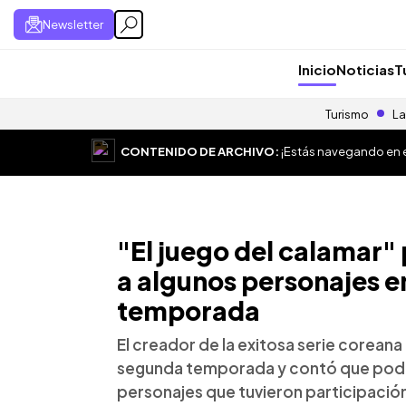
Newsletter
Inicio
Noticias
T
Turismo
La
CONTENIDO DE ARCHIVO:
¡Estás navegando en el
"El juego del calamar" 
a algunos personajes e
temporada
El creador de la exitosa serie coreana
segunda temporada y contó que podrí
personajes que tuvieron participación