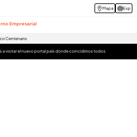
Mapa
Esp
rno Empresarial
ico Centenario
os a visitar el nuevo portal país donde coincidimos todos.