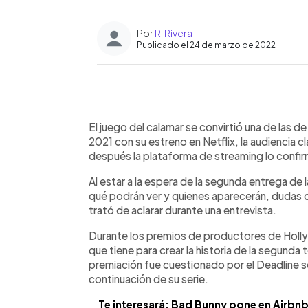
Por
R. Rivera
Publicado el 24 de marzo de 2022
0:00
Facebook
Twitter
►
Escuchar artículo
El juego del calamar se convirtió una de las de
2021 con su estreno en Netflix, la audiencia
después la plataforma de streaming lo confi
Al estar a la espera de la segunda entrega de
qué podrán ver y quienes aparecerán, dudas 
trató de aclarar durante una entrevista.
Durante los premios de productores de Holl
que tiene para crear la historia de la segunda 
premiación fue cuestionado por el Deadline sob
continuación de su serie.
Te interesará: Bad Bunny pone en Airbnb e