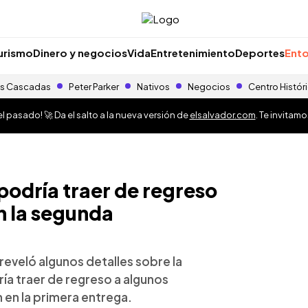
urismo
Dinero y negocios
Vida
Entretenimiento
Deportes
Ento
s Cascadas
Peter Parker
Nativos
Negocios
Centro Histór
 pasado! 🚀 Da el salto a la nueva versión de
elsalvador.com
. Te invitam
podría traer de regreso
n la segunda
 reveló algunos detalles sobre la
a traer de regreso a algunos
 en la primera entrega.