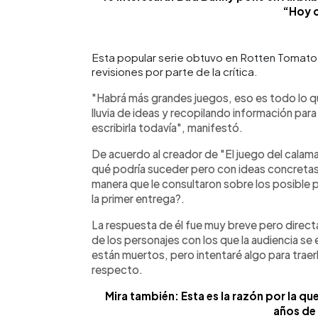
“Hoy 
Esta popular serie obtuvo en Rotten Tomato
revisiones por parte de la crítica.
"Habrá más grandes juegos, eso es todo lo q
lluvia de ideas y recopilando información par
escribirla todavía", manifestó.
De acuerdo al creador de "El juego del calama
qué podría suceder pero con ideas concretas 
manera que le consultaron sobre los posible 
la primer entrega?.
La respuesta de él fue muy breve pero direct
de los personajes con los que la audiencia se 
están muertos, pero intentaré algo para traerl
respecto.
Mira también: Esta es la razón por la q
años de 