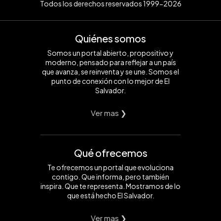
Todos los derechos reservados 1999-2026
Quiénes somos
Somos un portal abierto, propositivo y
moderno, pensado para reflejar a un país
que avanza, se reinventa y se une. Somos el
punto de conexión con lo mejor de El
Salvador.
Ver mas ❯
Qué ofrecemos
Te ofrecemos un portal que evoluciona
contigo. Que informa, pero también
inspira. Que te representa. Mostramos de lo
que está hecho El Salvador.
Ver mas ❯