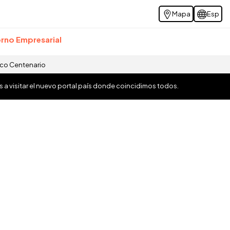
Mapa
Esp
rno Empresarial
ico Centenario
os a visitar el nuevo portal país donde coincidimos todos.