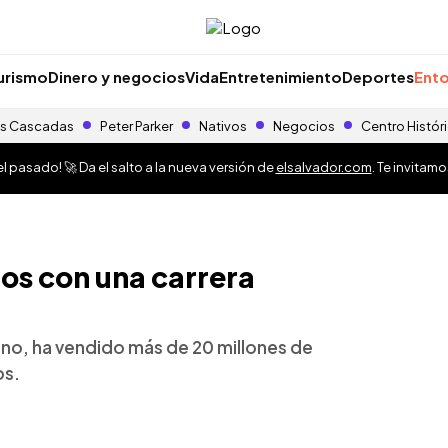
urismo
Dinero y negocios
Vida
Entretenimiento
Deportes
Ento
s Cascadas
Peter Parker
Nativos
Negocios
Centro Histór
 pasado! 🚀 Da el salto a la nueva versión de
elsalvador.com
. Te invitam
ños con una carrera
tino, ha vendido más de 20 millones de
os.