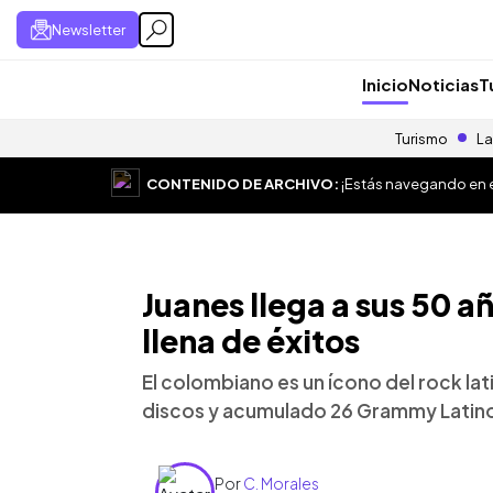
Newsletter
Inicio
Noticias
T
Turismo
La
CONTENIDO DE ARCHIVO:
¡Estás navegando en el
Juanes llega a sus 50 a
llena de éxitos
El colombiano es un ícono del rock la
discos y acumulado 26 Grammy Latin
Por
C. Morales