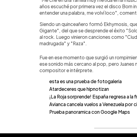
años escuché por primera vez el disco Born in
entender una palabra, me volví loco", coment
Siendo un quinceañero formó Ekhymosis, que 
Gigante", del que se desprende el éxito "Solo
al rock. Luego vinieron canciones como "Ciud
madrugada" y "Raza".
Fue en ese momento que surgió un rompimien
ese sonido más cercano al pop, pero Juanes 
compositor e intérprete.
esta es una prueba de fotogaleria
Atardeceres que hipnotizan
¡La Roja sorprende! España regresa a la fin
Avianca cancela vuelos a Venezuela por 
Prueba panoramica con Google Maps