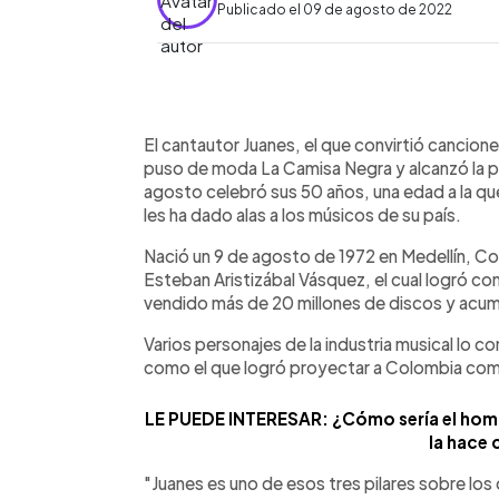
Publicado el 09 de agosto de 2022
0:00
Facebook
Twitter
►
Escuchar artículo
El cantautor Juanes, el que convirtió cancio
puso de moda La Camisa Negra y alcanzó la pl
agosto celebró sus 50 años, una edad a la que l
les ha dado alas a los músicos de su país.
Nació un 9 de agosto de 1972 en Medellín, C
Esteban Aristizábal Vásquez, el cual logró conv
vendido más de 20 millones de discos y ac
Varios personajes de la industria musical lo con
como el que logró proyectar a Colombia com
LE PUEDE INTERESAR: ¿Cómo sería el hombr
la hace 
"Juanes es uno de esos tres pilares sobre los