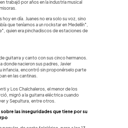
n trabajó por años en la industria musical
misoras.
 hoy en día. Juanes no era solo su voz, sino
ía que teníamos a un rockstar en Medellín",
ke", quien era pinchadiscos de estaciones de
 de guitarra y canto con sus cinco hermanos.
ia donde nacieron sus padres, Javier
su infancia, encontró sin proponérselo parte
ban en las cantinas.
onti y Los Chalchaleros, el menor de los
rció, migró a la guitarra eléctrica cuando
yer y Sepultura, entre otros.
sobre las inseguridades que tiene por su
rpo
a popular, de corte folclórico, pero a los 13