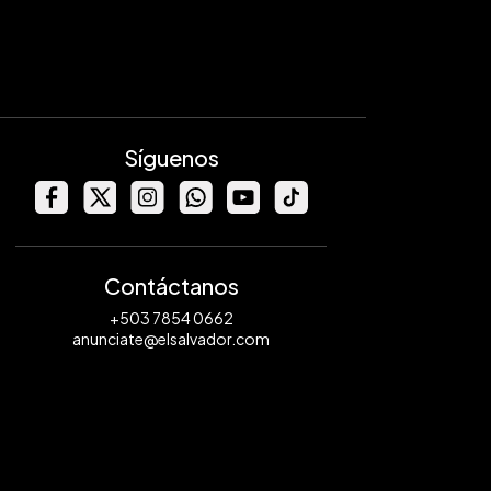
Síguenos
Contáctanos
+503 7854 0662
anunciate@elsalvador.com