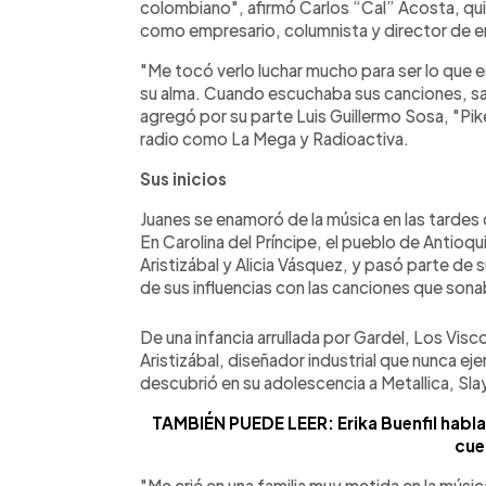
colombiano", afirmó Carlos “Cal” Acosta, quie
como empresario, columnista y director de e
"Me tocó verlo luchar mucho para ser lo que es
su alma. Cuando escuchaba sus canciones, sab
agregó por su parte Luis Guillermo Sosa, "Pi
radio como La Mega y Radioactiva.
Sus inicios
Juanes se enamoró de la música en las tardes
En Carolina del Príncipe, el pueblo de Antioqu
Aristizábal y Alicia Vásquez, y pasó parte de 
de sus influencias con las canciones que sona
De una infancia arrullada por Gardel, Los Visc
Aristizábal, diseñador industrial que nunca eje
descubrió en su adolescencia a Metallica, Sla
TAMBIÉN PUEDE LEER: Erika Buenfil habla 
cue
"Me crié en una familia muy metida en la músic