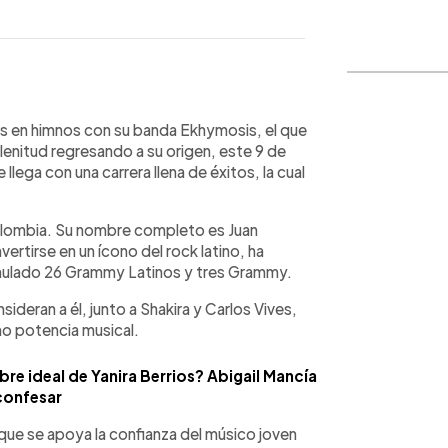
WhatsApp
Copiar link
nes en himnos con su banda Ekhymosis, el que
enitud regresando a su origen, este 9 de
lega con una carrera llena de éxitos, la cual
olombia. Su nombre completo es Juan
ertirse en un ícono del rock latino, ha
umulado 26 Grammy Latinos y tres Grammy.
sideran a él, junto a Shakira y Carlos Vives,
o potencia musical.
e ideal de Yanira Berrios? Abigail Mancía
confesar
 que se apoya la confianza del músico joven