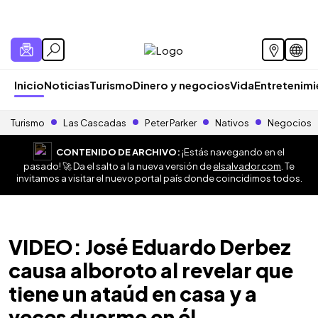
Inicio
Noticias
Turismo
Dinero y negocios
Vida
Entretenim
Turismo
Las Cascadas
Peter Parker
Nativos
Negocios
CONTENIDO DE ARCHIVO:
¡Estás navegando en el
pasado! 🚀 Da el salto a la nueva versión de
elsalvador.com
. Te
invitamos a visitar el nuevo portal país donde coincidimos todos.
VIDEO: José Eduardo Derbez
causa alboroto al revelar que
tiene un ataúd en casa y a
veces duerme en él