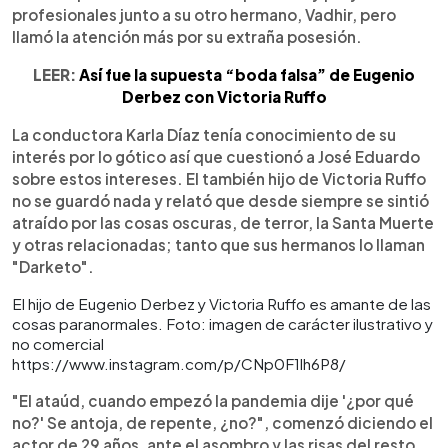
profesionales junto a su otro hermano, Vadhir, pero
llamó la atención más por su extraña posesión.
LEER:
Así fue la supuesta “boda falsa” de Eugenio
Derbez con Victoria Ruffo
La conductora Karla Díaz tenía conocimiento de su
interés por lo gótico así que cuestionó a José Eduardo
sobre estos intereses. El también hijo de Victoria Ruffo
no se guardó nada y relató que desde siempre se sintió
atraído por las cosas oscuras, de terror, la Santa Muerte
y otras relacionadas; tanto que sus hermanos lo llaman
"Darketo".
El hijo de Eugenio Derbez y Victoria Ruffo es amante de las
cosas paranormales. Foto: imagen de carácter ilustrativo y
no comercial
https://www.instagram.com/p/CNp0F1lh6P8/
"El ataúd, cuando empezó la pandemia dije '¿por qué
no?' Se antoja, de repente, ¿no?", comenzó diciendo el
actor de 29 años, ante el asombro y las risas del resto