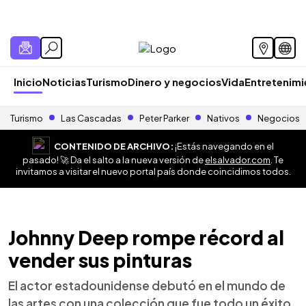
Inicio
Noticias
Turismo
Dinero y negocios
Vida
Entretenim
Turismo
Las Cascadas
Peter Parker
Nativos
Negocios
CONTENIDO DE ARCHIVO:
¡Estás navegando en el
pasado! 🚀 Da el salto a la nueva versión de
elsalvador.com
. Te
invitamos a visitar el nuevo portal país donde coincidimos todos.
Johnny Deep rompe récord al
vender sus pinturas
El actor estadounidense debutó en el mundo de
las artes con una colección que fue todo un éxito