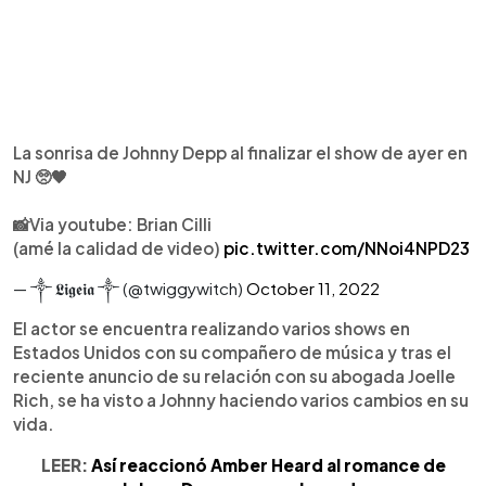
La sonrisa de Johnny Depp al finalizar el show de ayer en
NJ 🥺🖤
📸Via youtube: Brian Cilli
(amé la calidad de video)
pic.twitter.com/NNoi4NPD23
— ༒ 𝕷𝖎𝖌𝖊𝖎𝖆 ༒ (@twiggywitch)
October 11, 2022
El actor se encuentra realizando varios shows en
Estados Unidos con su compañero de música y tras el
reciente anuncio de su relación con su abogada Joelle
Rich, se ha visto a Johnny haciendo varios cambios en su
vida.
LEER:
Así reaccionó Amber Heard al romance de