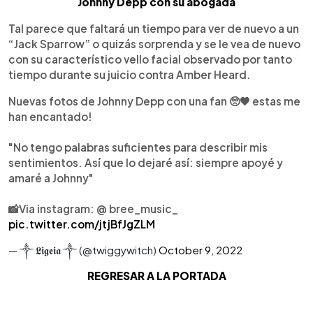
Johnny Depp con su abogada
Tal parece que faltará un tiempo para ver de nuevo a un
“Jack Sparrow” o quizás sorprenda y se le vea de nuevo
con su característico vello facial observado por tanto
tiempo durante su juicio contra Amber Heard.
Nuevas fotos de Johnny Depp con una fan 🥺🖤 estas me
han encantado!
"No tengo palabras suficientes para describir mis
sentimientos. Así que lo dejaré así: siempre apoyé y
amaré a Johnny"
📸Via instagram: @ bree_music_
pic.twitter.com/jtjBfJgZLM
— ༒ 𝕷𝖎𝖌𝖊𝖎𝖆 ༒ (@twiggywitch)
October 9, 2022
REGRESAR A LA PORTADA