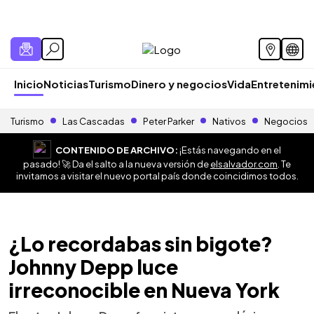
Inicio
Noticias
Turismo
Dinero y negocios
Vida
Entretenim
Turismo
Las Cascadas
Peter Parker
Nativos
Negocios
CONTENIDO DE ARCHIVO:
¡Estás navegando en el
pasado! 🚀 Da el salto a la nueva versión de
elsalvador.com
. Te
invitamos a visitar el nuevo portal país donde coincidimos todos.
¿Lo recordabas sin bigote?
Johnny Depp luce
irreconocible en Nueva York