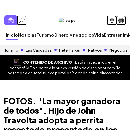
Inicio
Noticias
Turismo
Dinero y negocios
Vida
Entretenim
Turismo
Las Cascadas
Peter Parker
Nativos
Negocios
CONTENIDO DE ARCHIVO:
¡Estás navegando en el
pasado! 🚀 Da el salto a la nueva versión de
elsalvador.com
. Te
invitamos a visitar el nuevo portal país donde coincidimos todos.
FOTOS. "La mayor ganadora
de todos". Hijo de John
Travolta adopta a perrita
rescatada presentada en los