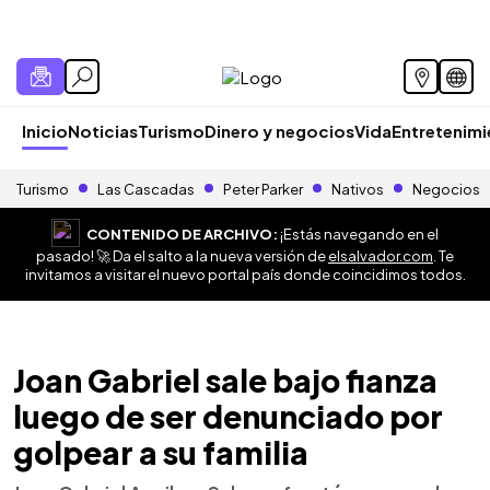
Inicio
Noticias
Turismo
Dinero y negocios
Vida
Entretenim
Turismo
Las Cascadas
Peter Parker
Nativos
Negocios
CONTENIDO DE ARCHIVO:
¡Estás navegando en el
pasado! 🚀 Da el salto a la nueva versión de
elsalvador.com
. Te
invitamos a visitar el nuevo portal país donde coincidimos todos.
Joan Gabriel sale bajo fianza
luego de ser denunciado por
golpear a su familia