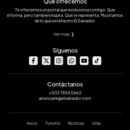
Qué ofrecemos
Te ofrecemos un portal que evoluciona contigo. Que
informa, pero también inspira. Que te representa. Mostramos
de lo que está hecho El Salvador.
Ver mas ❯
Síguenos
Contáctanos
+503 7854 0662
anunciate@elsalvador.com
Inicio
Turismo
Noticias
Vida