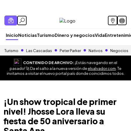
Inicio
Noticias
Turismo
Dinero y negocios
Vida
Entretenim
Turismo
Las Cascadas
Peter Parker
Nativos
Negocios
CONTENIDO DE ARCHIVO:
¡Estás navegando en el
pasado! 🚀 Da el salto a la nueva versión de
elsalvador.com
. Te
invitamos a visitar el nuevo portal país donde coincidimos todos.
¡Un show tropical de primer
nivel! Jhosse Lora lleva su
fiesta de 50 aniversario a
Santa Ana