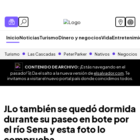
Inicio
Noticias
Turismo
Dinero y negocios
Vida
Entretenim
Turismo
Las Cascadas
Peter Parker
Nativos
Negocios
CONTENIDO DE ARCHIVO:
¡Estás navegando en el
pasado! 🚀 Da el salto a la nueva versión de
elsalvador.com
. Te
invitamos a visitar el nuevo portal país donde coincidimos todos.
JLo también se quedó dormida
durante su paseo en bote por
el río Sena y esta foto lo
comprueba