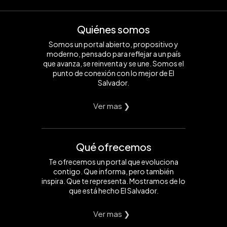
Quiénes somos
Somos un portal abierto, propositivo y
moderno, pensado para reflejar a un país
que avanza, se reinventa y se une. Somos el
punto de conexión con lo mejor de El
Salvador.
Ver mas ❯
Qué ofrecemos
Te ofrecemos un portal que evoluciona
contigo. Que informa, pero también
inspira. Que te representa. Mostramos de lo
que está hecho El Salvador.
Ver mas ❯