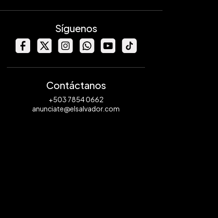
Síguenos
Contáctanos
+503 7854 0662
anunciate@elsalvador.com