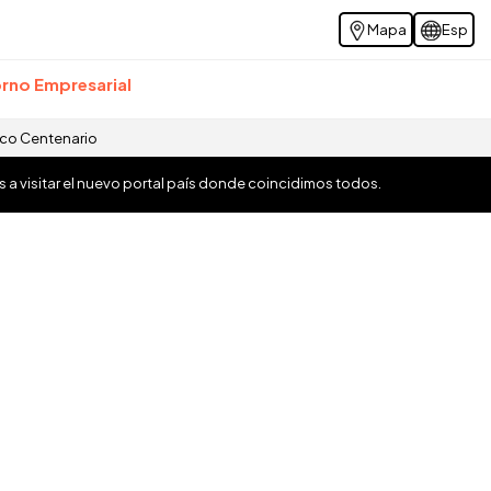
Mapa
Esp
rno Empresarial
ico Centenario
os a visitar el nuevo portal país donde coincidimos todos.