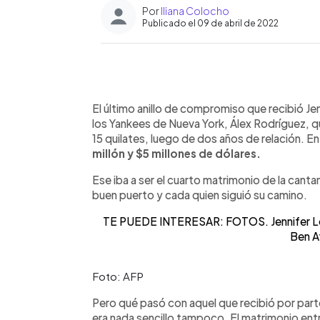
Por
Iliana Colocho
Publicado el 09 de abril de 2022
0:00
Facebook
Twitter
►
Escuchar artículo
El último anillo de compromiso que recibió Je
los Yankees de Nueva York, Álex Rodríguez, q
15 quilates, luego de dos años de relación. E
millón y $5 millones de dólares.
Ese iba a ser el cuarto matrimonio de la cantan
buen puerto y cada quien siguió su camino.
TE PUEDE INTERESAR: FOTOS. Jennifer L
Ben A
Foto: AFP
Pero qué pasó con aquel que recibió por part
era nada sencillo tampoco. El matrimonio entr