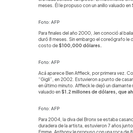
meses. Él le propuso con un anillo valuado en
Foto: AFP
Para finales del año 2000, Jen conoció al baila
duró 8 meses. Sin embargo el coreógrafo le d
costo de
$100,000 dólares.
Foto: AFP
Acá aparece Ben Affleck, por primera vez. C
“Gigli”, en 2002. Estuvieron a punto de casar
en último minuto. Affleck le dejó un diamante 
valuado en
$1.2 millones de dólares, que ah
Foto: AFP
Para 2004, la diva del Bronx se estaba casan
duradera de la artista, estuvieron 7 años junt
Emme. Anthony le propuso con una roca de 8.5