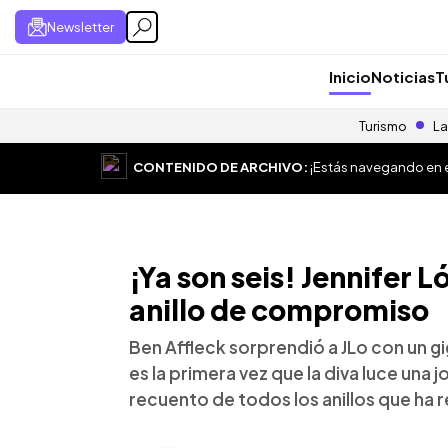
Newsletter
Inicio
Noticias
T
Turismo
La
CONTENIDO DE ARCHIVO:
¡Estás navegando en el
¡Ya son seis! Jennifer 
anillo de compromiso
Ben Affleck sorprendió a JLo con un g
es la primera vez que la diva luce una 
recuento de todos los anillos que ha r