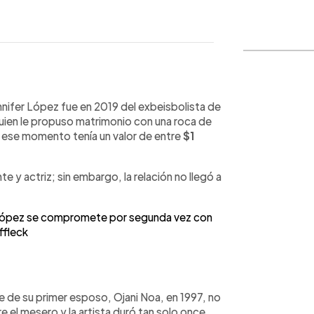
WhatsApp
Copiar link
nnifer López fue en 2019 del exbeisbolista de
uien le propuso matrimonio con una roca de
n ese momento tenía un valor de entre
$1
te y actriz; sin embargo, la relación no llegó a
ópez se compromete por segunda vez con
ffleck
e de su primer esposo, Ojani Noa, en 1997, no
e el mesero y la artista duró tan solo once