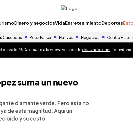
urismo
Dinero y negocios
Vida
Entretenimiento
Deportes
Ento
s Cascadas
Peter Parker
Nativos
Negocios
Centro Histór
 pasado! 🚀 Da el salto a la nueva versión de
elsalvador.com
. Te invitam
López suma un nuevo
igante diamante verde. Pero esta no
joya de esta magnitud. Aquí un
ecibido y su costo.