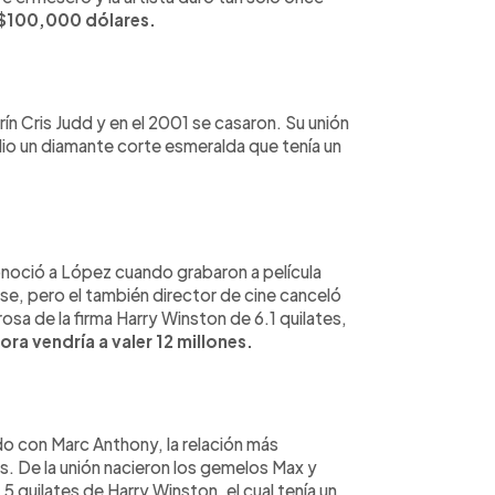
$100,000 dólares.
rín Cris Judd y en el 2001 se casaron. Su unión
io un diamante corte esmeralda que tenía un
onoció a López cuando grabaron a película
se, pero el también director de cine canceló
rosa de la firma Harry Winston de 6.1 quilates,
ora vendría a valer 12 millones.
do con Marc Anthony, la relación más
os. De la unión nacieron los gemelos Max y
 quilates de Harry Winston, el cual tenía un