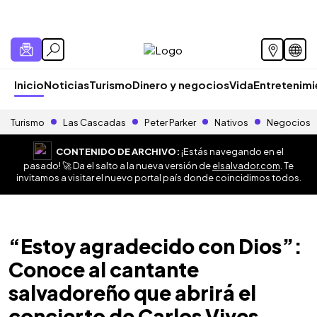
Inicio
Noticias
Turismo
Dinero y negocios
Vida
Entretenim
Turismo
Las Cascadas
Peter Parker
Nativos
Negocios
CONTENIDO DE ARCHIVO:
¡Estás navegando en el
pasado! 🚀 Da el salto a la nueva versión de
elsalvador.com
. Te
invitamos a visitar el nuevo portal país donde coincidimos todos.
“Estoy agradecido con Dios”:
Conoce al cantante
salvadoreño que abrirá el
concierto de Carlos Vives