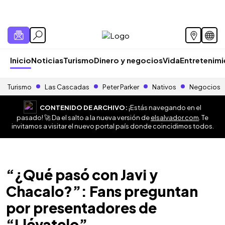
Inicio
Noticias
Turismo
Dinero y negocios
Vida
Entretenim
Turismo
Las Cascadas
Peter Parker
Nativos
Negocios
CONTENIDO DE ARCHIVO:
¡Estás navegando en el
pasado! 🚀 Da el salto a la nueva versión de
elsalvador.com
. Te
invitamos a visitar el nuevo portal país donde coincidimos todos.
“¿Qué pasó con Javi y
Chacalo?”: Fans preguntan
por presentadores de
“Llévatelo”