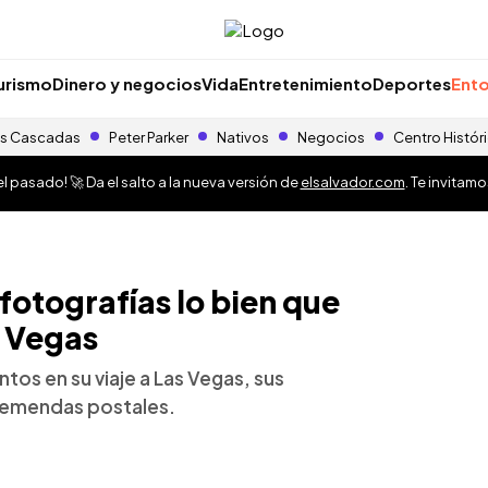
urismo
Dinero y negocios
Vida
Entretenimiento
Deportes
Ento
s Cascadas
Peter Parker
Nativos
Negocios
Centro Histór
 pasado! 🚀 Da el salto a la nueva versión de
elsalvador.com
. Te invitam
 fotografías lo bien que
s Vegas
tos en su viaje a Las Vegas, sus
tremendas postales.