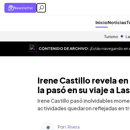
Newsletter
Inicio
Noticias
T
Turismo
La
CONTENIDO DE ARCHIVO:
¡Estás navegando en el
Irene Castillo revela en
la pasó en su viaje a La
Irene Castillo pasó inolvidables momen
actividades quedaron reflejadas en 
Por
I. Rivera