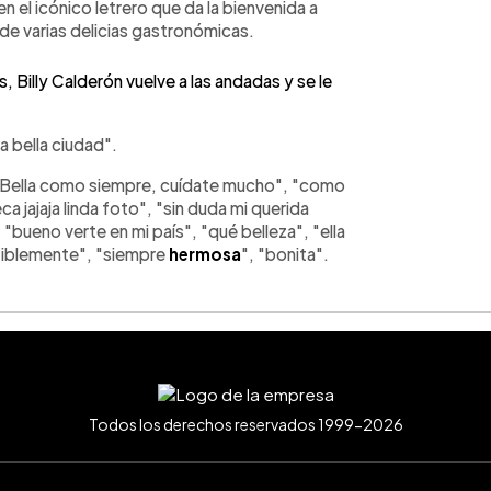
n el icónico letrero que da la bienvenida a
de varias delicias gastronómicas.
Billy Calderón vuelve a las andadas y se le
a bella ciudad".
: "Bella como siempre, cuídate mucho", "como
a jajaja linda foto", "sin duda mi querida
 "bueno verte en mi país", "qué belleza", "ella
utiblemente", "siempre
hermosa
", "bonita".
Todos los derechos reservados 1999-2026