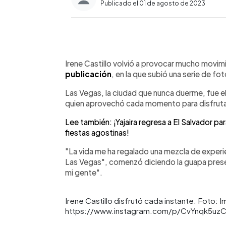
Publicado el 01 de agosto de 2023
0:00
Facebook
Twitter
►
Escuchar artículo
Irene Castillo volvió a provocar mucho movimi
publicación
, en la que subió una serie de fo
Las Vegas, la ciudad que nunca duerme, fue e
quien aprovechó cada momento para disfrutar
Lee también: ¡Yajaira regresa a El Salvador par
fiestas agostinas!
"La vida me ha regalado una mezcla de experie
Las Vegas", comenzó diciendo la guapa prese
mi gente".
Irene Castillo disfrutó cada instante. Foto: I
https://www.instagram.com/p/CvYnqk5uzC