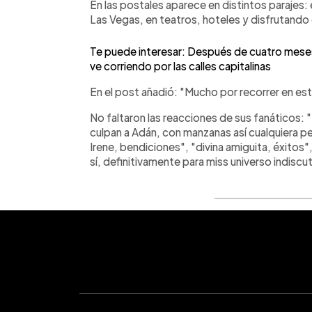
En las postales aparece en distintos parajes: e
Las Vegas, en teatros, hoteles y disfrutando 
Te puede interesar: Después de cuatro meses, 
ve corriendo por las calles capitalinas
En el post añadió: "Mucho por recorrer en est
No faltaron las reacciones de sus fanáticos
culpan a Adán, con manzanas así cualquiera pec
Irene, bendiciones", "divina amiguita, éxitos",
sí, definitivamente para miss universo indisc