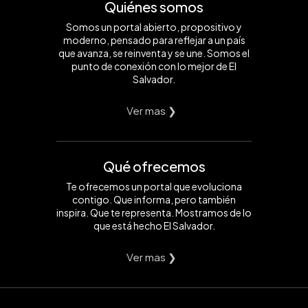
Quiénes somos
Somos un portal abierto, propositivo y
moderno, pensado para reflejar a un país
que avanza, se reinventa y se une. Somos el
punto de conexión con lo mejor de El
Salvador.
Ver mas ❯
Qué ofrecemos
Te ofrecemos un portal que evoluciona
contigo. Que informa, pero también
inspira. Que te representa. Mostramos de lo
que está hecho El Salvador.
Ver mas ❯