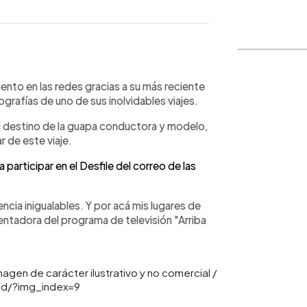
WhatsApp
Copiar link
ento en las redes gracias a su más reciente
tografías de uno de sus inolvidables viajes.
l destino de la guapa conductora y modelo,
 de este viaje.
a participar en el Desfile del correo de las
ncia inigualables. Y por acá mis lugares de
ntadora del programa de televisión "Arriba
magen de carácter ilustrativo y no comercial /
d/?img_index=9