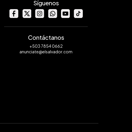
Síguenos
Contáctanos
+503 7854 0662
anunciate@elsalvador.com