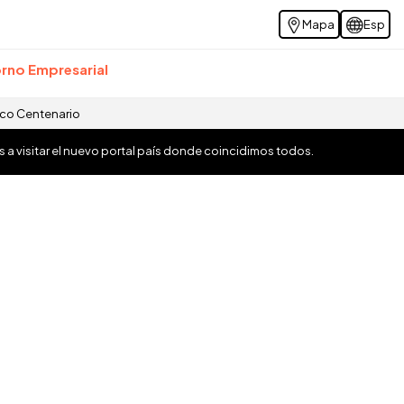
Mapa
Esp
rno Empresarial
ico Centenario
os a visitar el nuevo portal país donde coincidimos todos.