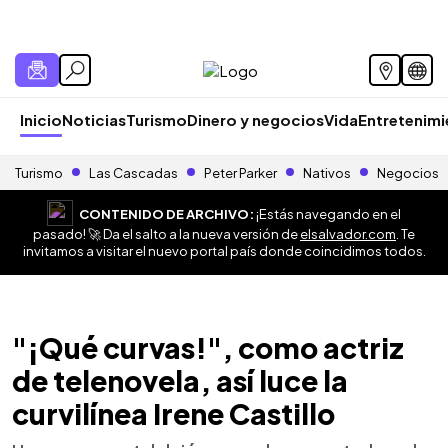
Inicio
Noticias
Turismo
Dinero y negocios
Vida
Entretenim
Turismo
Las Cascadas
Peter Parker
Nativos
Negocios
CONTENIDO DE ARCHIVO:
¡Estás navegando en el
pasado! 🚀 Da el salto a la nueva versión de
elsalvador.com
. Te
invitamos a visitar el nuevo portal país donde coincidimos todos.
"¡Qué curvas!", como actriz
de telenovela, así luce la
curvilínea Irene Castillo