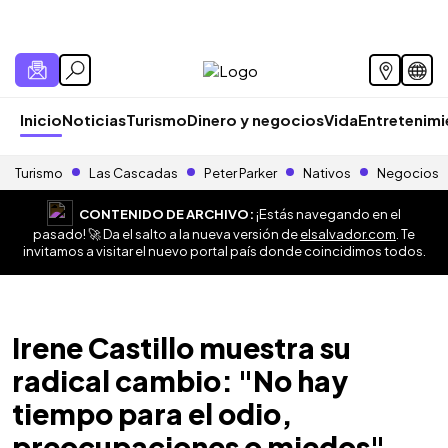
Inicio
Noticias
Turismo
Dinero y negocios
Vida
Entretenim
Turismo
Las Cascadas
Peter Parker
Nativos
Negocios
CONTENIDO DE ARCHIVO:
¡Estás navegando en el
pasado! 🚀 Da el salto a la nueva versión de
elsalvador.com
. Te
invitamos a visitar el nuevo portal país donde coincidimos todos.
Irene Castillo muestra su
radical cambio: "No hay
tiempo para el odio,
preocupaciones o miedos"