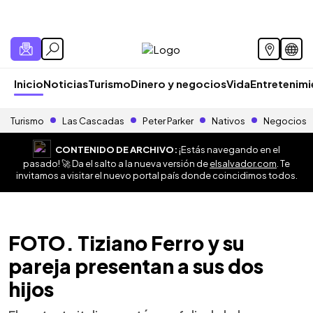
Inicio
Noticias
Turismo
Dinero y negocios
Vida
Entretenim
Turismo
Las Cascadas
Peter Parker
Nativos
Negocios
CONTENIDO DE ARCHIVO:
¡Estás navegando en el
pasado! 🚀 Da el salto a la nueva versión de
elsalvador.com
. Te
invitamos a visitar el nuevo portal país donde coincidimos todos.
FOTO. Tiziano Ferro y su
pareja presentan a sus dos
hijos