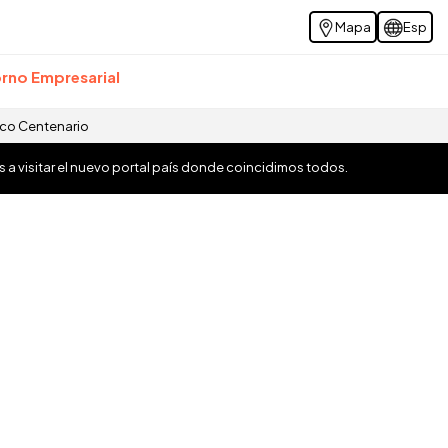
Mapa
Esp
rno Empresarial
ico Centenario
os a visitar el nuevo portal país donde coincidimos todos.