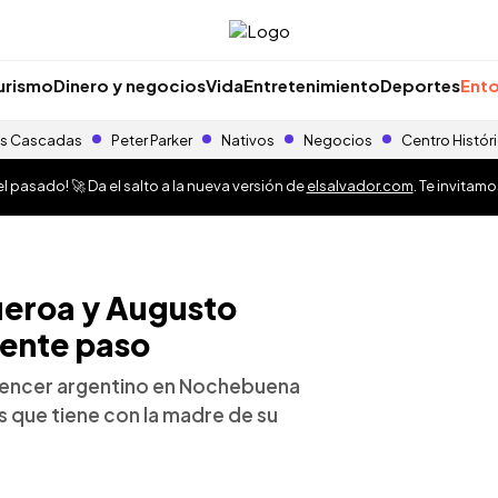
urismo
Dinero y negocios
Vida
Entretenimiento
Deportes
Ento
s Cascadas
Peter Parker
Nativos
Negocios
Centro Histór
 pasado! 🚀 Da el salto a la nueva versión de
elsalvador.com
. Te invitam
ueroa y Augusto
iente paso
luencer argentino en Nochebuena
s que tiene con la madre de su