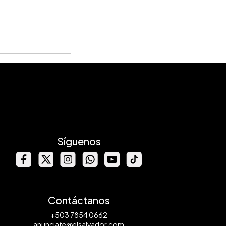
Síguenos
Contáctanos
+503 7854 0662
anunciate@elsalvador.com