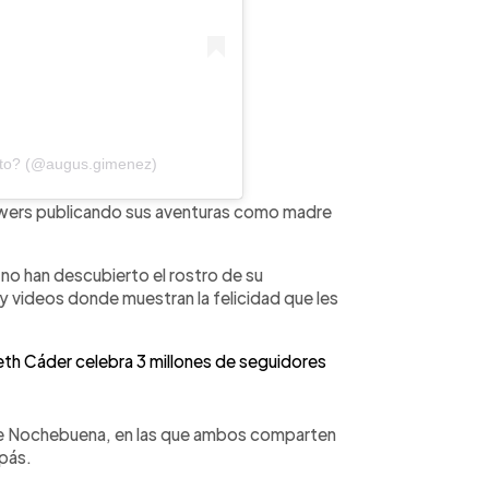
sto? (@augus.gimenez)
lowers publicando sus aventuras como madre
no han descubierto el rostro de su
y videos donde muestran la felicidad que les
beth Cáder celebra 3 millones de seguidores
 de Nochebuena, en las que ambos comparten
apás.