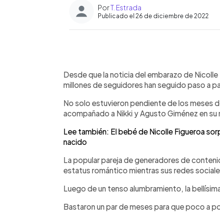
Por
T. Estrada
Publicado el 26 de diciembre de 2022
0:00
Facebook
Twitter
►
Escuchar artículo
Desde que la noticia del embarazo de Nicolle F
millones de seguidores han seguido paso a pas
No solo estuvieron pendiente de los meses 
acompañado a Nikki y Agusto Giménez en su nu
Lee también: El bebé de Nicolle Figueroa s
nacido
La popular pareja de generadores de conteni
estatus romántico mientras sus redes sociale
Luego de un tenso alumbramiento, la bellísima
Bastaron un par de meses para que poco a po