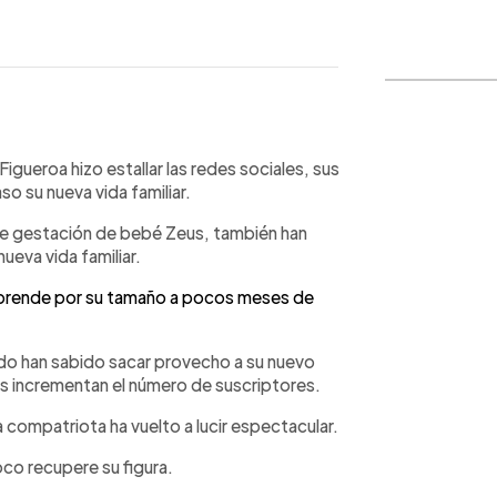
WhatsApp
Copiar link
igueroa hizo estallar las redes sociales, sus
o su nueva vida familiar.
de gestación de bebé Zeus, también han
eva vida familiar.
orprende por su tamaño a pocos meses de
do han sabido sacar provecho a su nuevo
s incrementan el número de suscriptores.
 compatriota ha vuelto a lucir espectacular.
co recupere su figura.