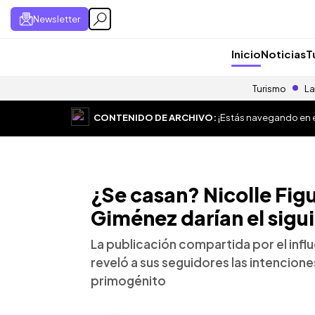
Newsletter
Inicio
Noticias
T
Turismo
La
CONTENIDO DE ARCHIVO:
¡Estás navegando en el
¿Se casan? Nicolle Fig
Giménez darían el sigu
La publicación compartida por el inf
reveló a sus seguidores las intencione
primogénito