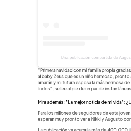
Una publicación compartida de Augu
“Primera navidad con mi familia propia gracia
al baby Zeus que es un niño hermoso, pronto
amarán y mi futura esposa la más hermosa d
lindos”, se lee al pie de un par de instantáneas
Mira además: "La mejor noticia de mi vida": ¿
Para los millones de seguidores de esta joven 
esperan muy pronto ver a Nikki y Augusto c
La publicación ya acumula más de 400,000 li