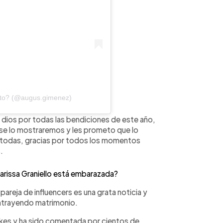
sto? (@augus.gimenez)
s dios por todas las bendiciones de este año,
 se lo mostraremos y les prometo que lo
e todas, gracias por todos los momentos
.
Larissa Graniello está embarazada?
pareja de influencers es una grata noticia y
ontrayendo matrimonio.
kes y ha sido comentada por cientos de