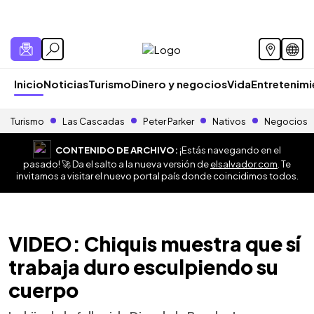
Inicio
Noticias
Turismo
Dinero y negocios
Vida
Entretenim
Turismo
Las Cascadas
Peter Parker
Nativos
Negocios
CONTENIDO DE ARCHIVO:
¡Estás navegando en el
pasado! 🚀 Da el salto a la nueva versión de
elsalvador.com
. Te
invitamos a visitar el nuevo portal país donde coincidimos todos.
VIDEO: Chiquis muestra que sí
trabaja duro esculpiendo su
cuerpo