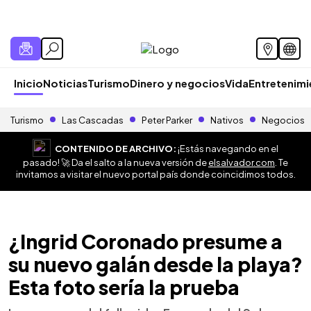
Inicio
Noticias
Turismo
Dinero y negocios
Vida
Entretenim
Turismo
Las Cascadas
Peter Parker
Nativos
Negocios
CONTENIDO DE ARCHIVO:
¡Estás navegando en el
pasado! 🚀 Da el salto a la nueva versión de
elsalvador.com
. Te
invitamos a visitar el nuevo portal país donde coincidimos todos.
¿Ingrid Coronado presume a
su nuevo galán desde la playa?
Esta foto sería la prueba