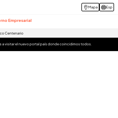
Mapa
Esp
rno Empresarial
ico Centenario
os a visitar el nuevo portal país donde coincidimos todos.