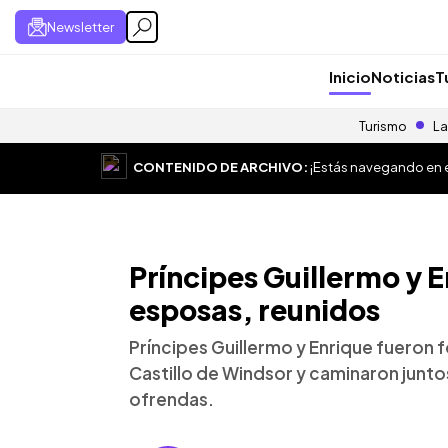
Newsletter
Inicio
Noticias
T
Turismo
La
CONTENIDO DE ARCHIVO:
¡Estás navegando en el
Príncipes Guillermo y E
esposas, reunidos
Príncipes Guillermo y Enrique fueron 
Castillo de Windsor y caminaron juntos
ofrendas.