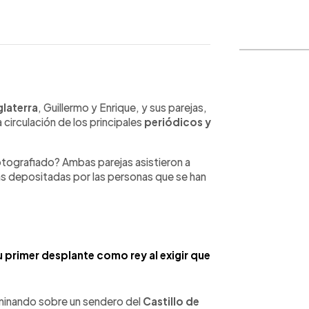
WhatsApp
Copiar link
glaterra
, Guillermo y Enrique, y sus parejas,
a circulación de los principales
periódicos y
otografiado? Ambas parejas asistieron a
as depositadas por las personas que se han
su primer desplante como rey al exigir que
minando sobre un sendero del
Castillo de