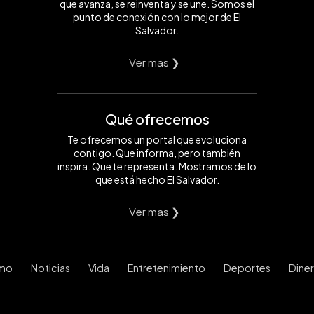
que avanza, se reinventa y se une. Somos el
punto de conexión con lo mejor de El
Salvador.
Ver mas ❯
Qué ofrecemos
Te ofrecemos un portal que evoluciona
contigo. Que informa, pero también
inspira. Que te representa. Mostramos de lo
que está hecho El Salvador.
Ver mas ❯
smo
Noticias
Vida
Entretenimiento
Deportes
Dine