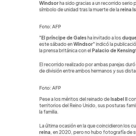
Windsor
ha sido gracias a un recorrido serio
símbolo de unidad tras la muerte de la
reina Is
Foto: AFP
"
El príncipe de Gales
ha invitado a los
duque
este sábado en
Windsor
" indicó la publicació
la prensa británica con el
Palacio de Kensing
El recorrido realizado por ambas parejas duró
de división entre ambos hermanos y sus dist
Foto: AFP
Pese a los méritos del reinado de
Isabel II
com
territorios del Reino Unido, sus posturas famil
la familia.
La última ocasión en la que coincidieron los c
reina
, en 2020, pero no hubo fotografía de 