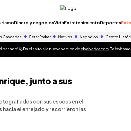
urismo
Dinero y negocios
Vida
Entretenimiento
Deportes
Ento
s Cascadas
Peter Parker
Nativos
Negocios
Centro Histór
 pasado! 🚀 Da el salto a la nueva versión de
elsalvador.com
. Te invitam
nrique, junto a sus
fotografiados con sus espoas en el
 hacia el enrejado y recorrieron las