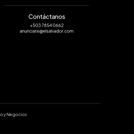
Contáctanos
+503 7854 0662
anunciate@elsalvador.com
ro y Negocios