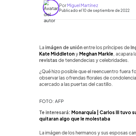
Por
Miguel Martínez
Publicado el 10 de septiembre de 2022
0:00
Facebook
Twitter
►
Escuchar artículo
La
imágen de unión
entre los príncipes de
In
Kate Middleton
y
Meghan Markle
, acapara l
revistas
de tendendecias y celebridades.
¿Qué hizo posible que el reencuentro fuera f
observar las ofrendas florales de condolenci
acercado a las puertas del castillo.
FOTO: AFP
Te interesará:
Monarquía | Carlos III tuvo 
quitaran algo que le molestaba
La imágen de los hermanos y sus esposas ca