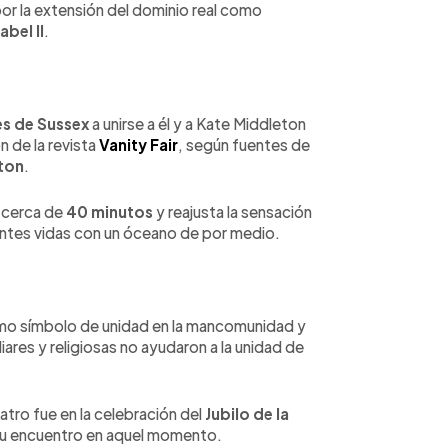
 por la extensión del dominio real como
abel II
.
s de Sussex
a unirse a él y a Kate Middleton
n de la revista
Vanity Fair
, según fuentes de
ton
.
 cerca de
40 minutos
y reajusta la sensación
antes vidas con un óceano de por medio.
o símbolo de unidad en la mancomunidad y
iares y religiosas no ayudaron a la unidad de
uatro fue en la celebración del
Jubilo de la
su encuentro en aquel momento.