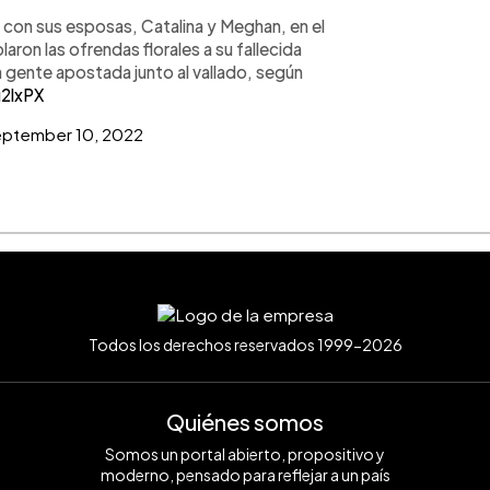
 con sus esposas, Catalina y Meghan, en el
aron las ofrendas florales a su fallecida
a gente apostada junto al vallado, según
u2lxPX
ptember 10, 2022
Todos los derechos reservados 1999-2026
Quiénes somos
Somos un portal abierto, propositivo y
moderno, pensado para reflejar a un país