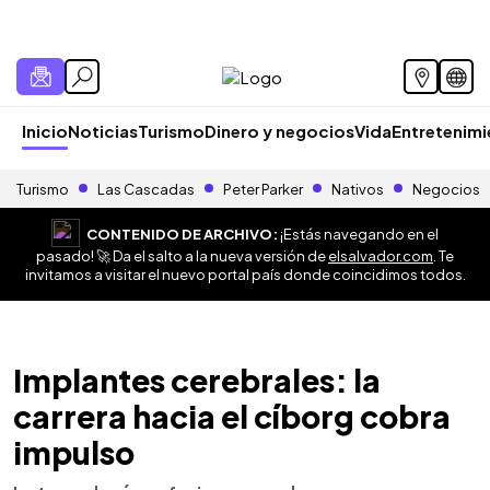
Inicio
Noticias
Turismo
Dinero y negocios
Vida
Entretenim
Turismo
Las Cascadas
Peter Parker
Nativos
Negocios
CONTENIDO DE ARCHIVO:
¡Estás navegando en el
pasado! 🚀 Da el salto a la nueva versión de
elsalvador.com
. Te
invitamos a visitar el nuevo portal país donde coincidimos todos.
Implantes cerebrales: la
carrera hacia el cíborg cobra
impulso