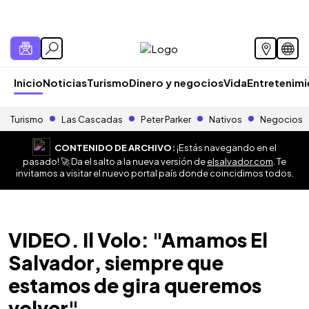
Inicio
Noticias
Turismo
Dinero y negocios
Vida
Entretenim
Turismo
Las Cascadas
Peter Parker
Nativos
Negocios
CONTENIDO DE ARCHIVO:
¡Estás navegando en el
pasado! 🚀 Da el salto a la nueva versión de
elsalvador.com
. Te
invitamos a visitar el nuevo portal país donde coincidimos todos.
VIDEO. Il Volo: "Amamos El
Salvador, siempre que
estamos de gira queremos
volver"