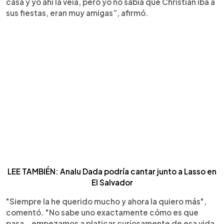
casa y yo ahí la veía, pero yo no sabía que Christian iba a
sus fiestas, eran muy amigas”, afirmó.
LEE TAMBIÉN: Analu Dada podría cantar junto a Lasso en
El Salvador
"Siempre la he querido mucho y ahora la quiero más",
comentó. "No sabe uno exactamente cómo es que
pasa… empezamos a platicar curiosamente de esa vida