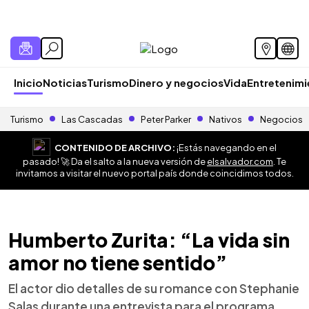
Inicio
Noticias
Turismo
Dinero y negocios
Vida
Entretenim
Turismo
Las Cascadas
Peter Parker
Nativos
Negocios
CONTENIDO DE ARCHIVO:
¡Estás navegando en el
pasado! 🚀 Da el salto a la nueva versión de
elsalvador.com
. Te
invitamos a visitar el nuevo portal país donde coincidimos todos.
Humberto Zurita: “La vida sin
amor no tiene sentido”
El actor dio detalles de su romance con Stephanie
Salas durante una entrevista para el programa