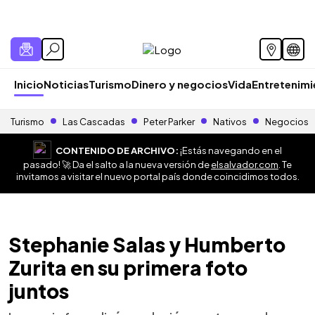
Inicio
Noticias
Turismo
Dinero y negocios
Vida
Entretenim
Turismo
Las Cascadas
Peter Parker
Nativos
Negocios
CONTENIDO DE ARCHIVO:
¡Estás navegando en el
pasado! 🚀 Da el salto a la nueva versión de
elsalvador.com
. Te
invitamos a visitar el nuevo portal país donde coincidimos todos.
Stephanie Salas y Humberto
Zurita en su primera foto
juntos