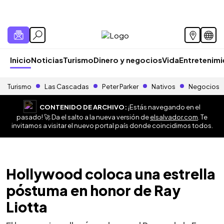
Inicio
Noticias
Turismo
Dinero y negocios
Vida
Entretenim
Turismo
Las Cascadas
Peter Parker
Nativos
Negocios
CONTENIDO DE ARCHIVO:
¡Estás navegando en el
pasado! 🚀 Da el salto a la nueva versión de
elsalvador.com
. Te
invitamos a visitar el nuevo portal país donde coincidimos todos.
Hollywood coloca una estrella
póstuma en honor de Ray
Liotta