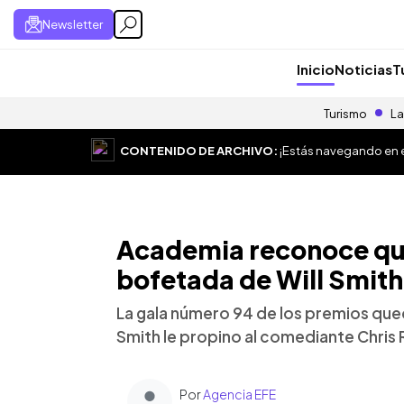
Newsletter
Inicio
Noticias
T
Turismo
La
CONTENIDO DE ARCHIVO:
¡Estás navegando en el
Academia reconoce que
bofetada de Will Smith
La gala número 94 de los premios que
Smith le propino al comediante Chris 
Por
Agencia EFE