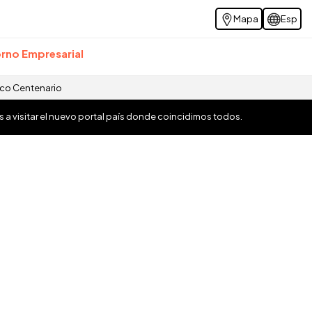
Mapa
Esp
rno Empresarial
ico Centenario
os a visitar el nuevo portal país donde coincidimos todos.