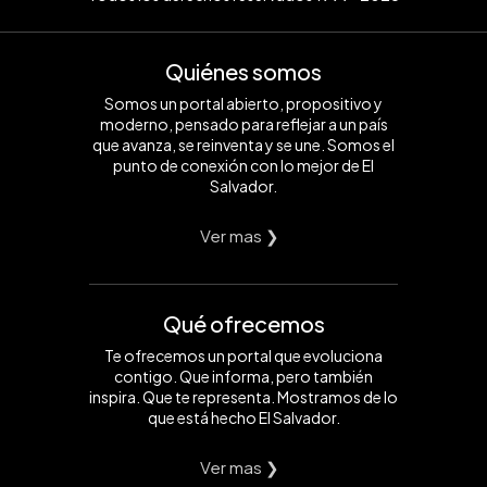
Quiénes somos
Somos un portal abierto, propositivo y
moderno, pensado para reflejar a un país
que avanza, se reinventa y se une. Somos el
punto de conexión con lo mejor de El
Salvador.
Ver mas ❯
Qué ofrecemos
Te ofrecemos un portal que evoluciona
contigo. Que informa, pero también
inspira. Que te representa. Mostramos de lo
que está hecho El Salvador.
Ver mas ❯