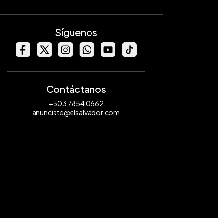
Síguenos
Contáctanos
+503 7854 0662
anunciate@elsalvador.com