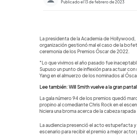
Publicado el 13 de febrero de 2023
0:00
Facebook
Twitter
►
Escuchar artículo
La presidenta de la Academia de Hollywood, J
organización gestionó mal el caso de la bofet
ceremonia de los Premios Óscar de 2022.
"Lo que vivimos el año pasado fue inaceptable
Supuso un punto de inflexión para actuar con 
Yang en el almuerzo de los nominados al Ósca
Lee también: Will Smith vuelve a la gran panta
La gala número 94 de los premios quedó marca
propino al comediante Chris Rock en el esce
hiciera una broma acerca de la cabeza rapada
La audiencia presenció el acto estupefacta y
escenario para recibir el premio a mejor actor 