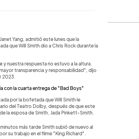
WhatsApp
Copiar link
anet Yang, admitió este lunes que la
ada que Will Smith dio a Chris Rock durante la
 y nuestra respuesta no estuvo a la altura.
mayor transparencia y responsabilidad", dijo
r 2023.
lla con la cuarta entrega de "Bad Boys"
da por la bofetada que Will Smith le
nario del Teatro Dolby, después de que este
 de la esposa de Smith, Jada Pinkett-Smith.
 minutos más tarde Smith subió de nuevo al
por su trabajo en el filme "King Richard".