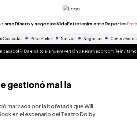
urismo
Dinero y negocios
Vida
Entretenimiento
Deportes
Ento
s Cascadas
Peter Parker
Nativos
Negocios
Centro Histór
 pasado! 🚀 Da el salto a la nueva versión de
elsalvador.com
. Te invitam
 gestionó mal la
dó marcada por la bofetada que Will
Rock en el escenario del Teatro Dolby