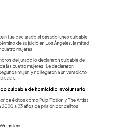
WhatsApp
Copiar link
ein fue declarado el pasado lunes culpable
término de su juicio en Los Ángeles, la mitad
 cuatro mujeres.
bros del jurado lo declararon culpable de
de las cuatro mujeres. Le declararon
egunda mujer, y no llegaron a un veredicto
ras dos.
ado culpable de homicidio involuntario
tor de éxitos como Pulp Fiction y The Artist,
2020 a 23 años de prisión por delitos