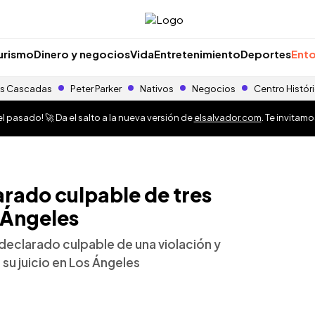
urismo
Dinero y negocios
Vida
Entretenimiento
Deportes
Ento
s Cascadas
Peter Parker
Nativos
Negocios
Centro Histór
 pasado! 🚀 Da el salto a la nueva versión de
elsalvador.com
. Te invitam
rado culpable de tres
s Ángeles
declarado culpable de una violación y
su juicio en Los Ángeles