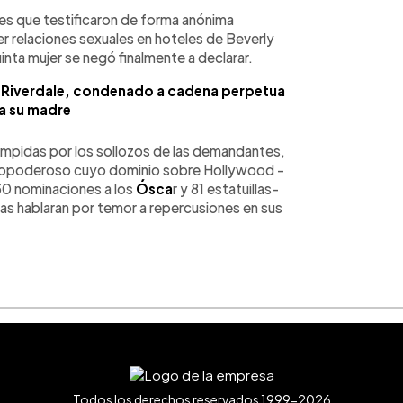
P
res que testificaron de forma anónima
er relaciones sexuales en hoteles de Beverly
inta mujer se negó finalmente a declarar.
 Riverdale, condenado a cadena perpetua
a su madre
umpidas por los sollozos de las demandantes,
odopoderoso cuyo dominio sobre Hollywood -
330 nominaciones a los
Ósca
r y 81 estatuillas-
as hablaran por temor a repercusiones en sus
Todos los derechos reservados 1999-2026