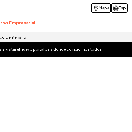
Mapa
Esp
rno Empresarial
ico Centenario
os a visitar el nuevo portal país donde coincidimos todos.