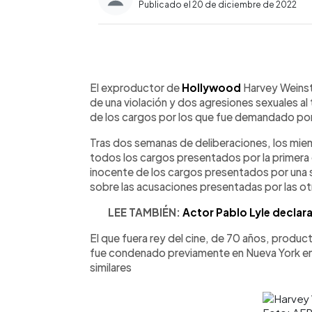
Publicado el 20 de diciembre de 2022
0:00
Facebook
Twitter
►
Escuchar artículo
El exproductor de
Hollywood
Harvey Weinst
de una violación y dos agresiones sexuales al 
de los cargos por los que fue demandado por
Tras dos semanas de deliberaciones, los miem
todos los cargos presentados por la primera 
inocente de los cargos presentados por una s
sobre las acusaciones presentadas por las ot
LEE TAMBIÉN:
Actor Pablo Lyle declar
El que fuera rey del cine, de 70 años, produc
fue condenado previamente en Nueva York en 
similares