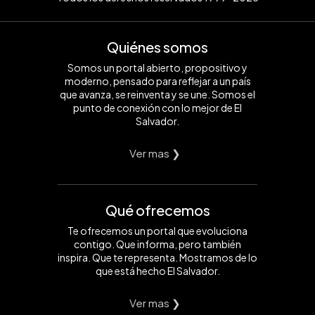
Quiénes somos
Somos un portal abierto, propositivo y
moderno, pensado para reflejar a un país
que avanza, se reinventa y se une. Somos el
punto de conexión con lo mejor de El
Salvador.
Ver mas ❯
Qué ofrecemos
Te ofrecemos un portal que evoluciona
contigo. Que informa, pero también
inspira. Que te representa. Mostramos de lo
que está hecho El Salvador.
Ver mas ❯