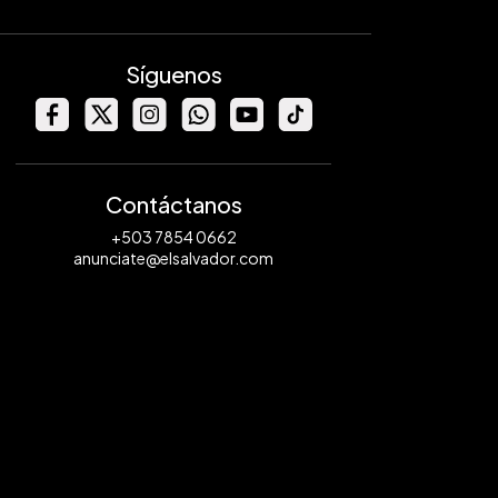
Síguenos
Contáctanos
+503 7854 0662
anunciate@elsalvador.com