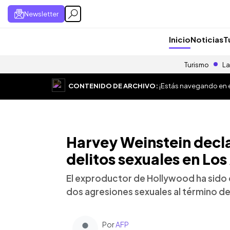
Newsletter
Inicio
Noticias
T
Turismo
La
CONTENIDO DE ARCHIVO:
¡Estás navegando en el
Harvey Weinstein decla
delitos sexuales en Lo
El exproductor de Hollywood ha sido 
dos agresiones sexuales al término de 
Por
AFP