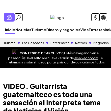
Inicio
Noticias
Turismo
Dinero y negocios
Vida
Entretenim
Turismo
Las Cascadas
Peter Parker
Nativos
Negocios
CONTENIDO DE ARCHIVO:
¡Estás navegando en el
pasado! 🚀 Da el salto a la nueva versión de
elsalvador.com
. Te
invitamos a visitar el nuevo portal país donde coincidimos todos.
VIDEO. Guitarrista
guatemalteco es toda una
sensación al interpreta tema
de Noticias 4Visión