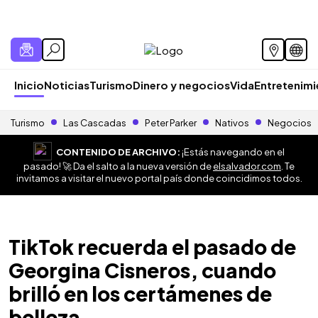
Inicio
Noticias
Turismo
Dinero y negocios
Vida
Entretenim
Turismo
Las Cascadas
Peter Parker
Nativos
Negocios
CONTENIDO DE ARCHIVO:
¡Estás navegando en el
pasado! 🚀 Da el salto a la nueva versión de
elsalvador.com
. Te
invitamos a visitar el nuevo portal país donde coincidimos todos.
TikTok recuerda el pasado de
Georgina Cisneros, cuando
brilló en los certámenes de
belleza