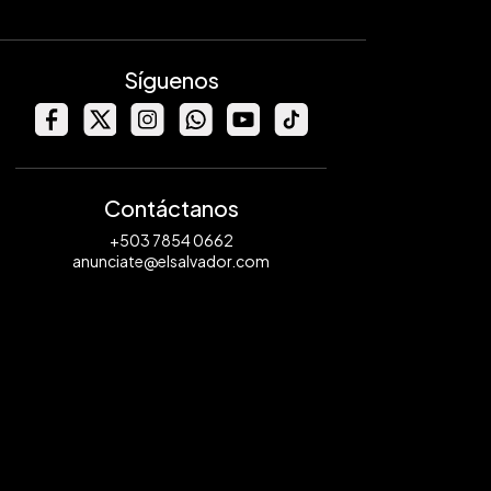
Síguenos
Contáctanos
+503 7854 0662
anunciate@elsalvador.com