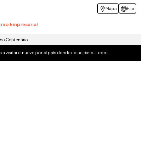
Mapa
Esp
rno Empresarial
ico Centenario
os a visitar el nuevo portal país donde coincidimos todos.