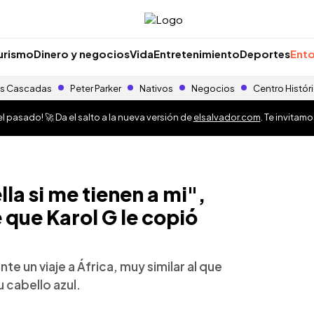
urismo
Dinero y negocios
Vida
Entretenimiento
Deportes
Ento
s Cascadas
Peter Parker
Nativos
Negocios
Centro Histór
 pasado! 🚀 Da el salto a la nueva versión de
elsalvador.com
. Te invitam
lla si me tienen a mi",
 que Karol G le copió
e un viaje a África, muy similar al que
 cabello azul.