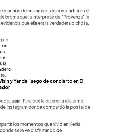
ue muchos de sus amigos le compartieron el
 de broma que la interprete de "Provenza" le
 evidencia que ella era la verdadera bichota.
gina
eros
ea
que
s la
adero
ta.
Wisin y Yandel luego de concierto en El
ador
jajajaja. Para qué la quieren a ella si me
ia de Instagram donde compartió la postal de
partir los momentos que vivió en Kenia,
 donde se le ve disfrutando de