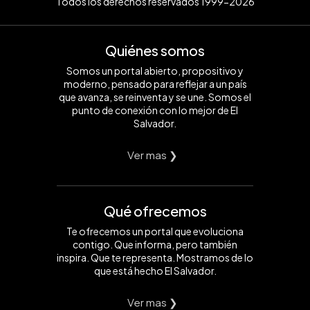
Todos los derechos reservados 1999-2026
Quiénes somos
Somos un portal abierto, propositivo y
moderno, pensado para reflejar a un país
que avanza, se reinventa y se une. Somos el
punto de conexión con lo mejor de El
Salvador.
Ver mas ❯
Qué ofrecemos
Te ofrecemos un portal que evoluciona
contigo. Que informa, pero también
inspira. Que te representa. Mostramos de lo
que está hecho El Salvador.
Ver mas ❯