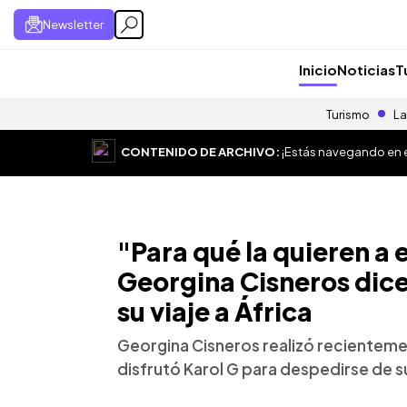
Newsletter
Inicio
Noticias
T
Turismo
La
CONTENIDO DE ARCHIVO:
¡Estás navegando en el
"Para qué la quieren a e
Georgina Cisneros dice
su viaje a África
Georgina Cisneros realizó recientement
disfrutó Karol G para despedirse de su