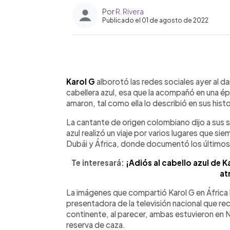
Por
R. Rivera
Publicado el 01 de agosto de 2022
0:00
Facebook
Twitter
►
Escuchar artículo
Karol G
alborotó las redes sociales ayer al da
cabellera azul, esa que la acompañó en una é
amaron, tal como ella lo describió en sus hist
La cantante de origen colombiano dijo a sus 
azul realizó un viaje por varios lugares que si
Dubái y África, donde documentó los últimos
Te interesará:
¡Adiós al cabello azul de K
at
La imágenes que compartió Karol G en África 
presentadora de la televisión nacional que re
continente, al parecer, ambas estuvieron en N
reserva de caza.