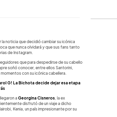
WhatsApp
Copiar link
r la noticia que decidió cambiar su icónica
poca que nunca olvidará y que sus fans tanto
orias de Instagram.
seguidores que para despedirse de su cabello
empre soñó conocer, entre ellos Santorini,
 momentos con su icónica cabellera.
arol G! La Bichota decide dejar esa etapa
rás
llegaron a
Georgina Cisneros
, la ex
cientemente disfrutó de un viaje a dicho
airobi, Kenia, un país impresionante por su