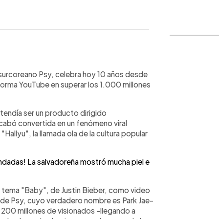
WhatsApp
Copiar link
 surcoreano Psy, celebra hoy 10 años desde
taforma YouTube en superar los 1.000 millones
tendía ser un producto dirigido
cabó convertida en un fenómeno viral
Hallyu", la llamada ola de la cultura popular
 andadas! La salvadoreña mostró mucha piel e
al tema "Baby", de Justin Bieber, como video
ión de Psy, cuyo verdadero nombre es Park Jae-
 200 millones de visionados -llegando a