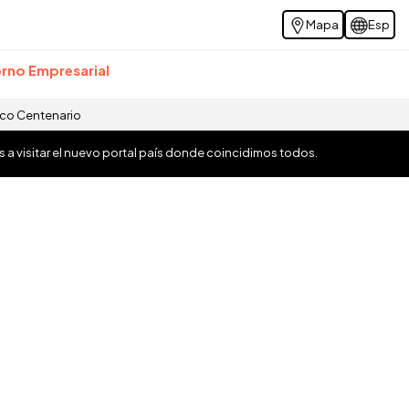
Mapa
Esp
rno Empresarial
ico Centenario
os a visitar el nuevo portal país donde coincidimos todos.