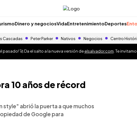
urismo
Dinero y negocios
Vida
Entretenimiento
Deportes
Ento
s Cascadas
Peter Parker
Nativos
Negocios
Centro Histór
 pasado! 🚀 Da el salto a la nueva versión de
elsalvador.com
. Te invitam
ra 10 años de récord
m style" abrió la puerta a que muchos
ropiedad de Google para