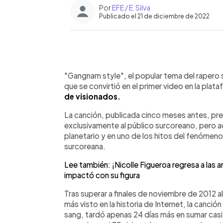
Por
EFE / E. Silva
Publicado el 21 de diciembre de 2022
0:00
Facebook
Twitter
►
Escuchar artículo
"Gangnam style", el popular tema del rapero
que se convirtió en el primer video en la pla
de visionados.
La canción, publicada cinco meses antes, pre
exclusivamente al público surcoreano, pero a
planetario y en uno de los hitos del fenómeno "
surcoreana.
Lee también: ¡Nicolle Figueroa regresa a las
impactó con su figura
Tras superar a finales de noviembre de 2012 
más visto en la historia de Internet, la canc
sang, tardó apenas 24 días más en sumar casi