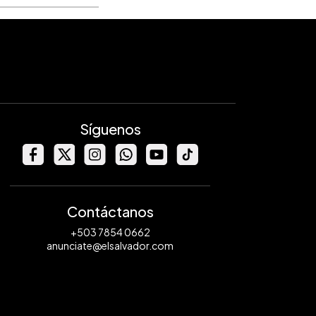
Síguenos
Contáctanos
+503 7854 0662
anunciate@elsalvador.com