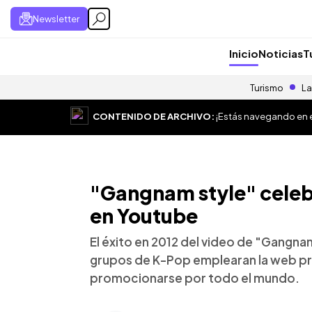
Newsletter
Inicio
Noticias
T
Turismo
La
CONTENIDO DE ARCHIVO:
¡Estás navegando en el
"Gangnam style" celeb
en Youtube
El éxito en 2012 del video de "Gangna
grupos de K-Pop emplearan la web p
promocionarse por todo el mundo.