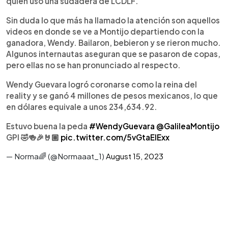
quien uso una sudadera de LCDLF.
Sin duda lo que más ha llamado la atención son aquellos
videos en donde se ve a Montijo departiendo con la
ganadora, Wendy. Bailaron, bebieron y se rieron mucho.
Algunos internautas aseguran que se pasaron de copas,
pero ellas no se han pronunciado al respecto.
Wendy Guevara logró coronarse como la reina del
reality y se ganó 4 millones de pesos mexicanos, lo que
en dólares equivale a unos 234,634.92.
Estuvo buena la peda
#WendyGuevara
@GalileaMontijo
GPI 🤣🍻🎉🤘🏼
pic.twitter.com/5vGtaElExx
— Norma🌈 (@Normaaat_1)
August 15, 2023