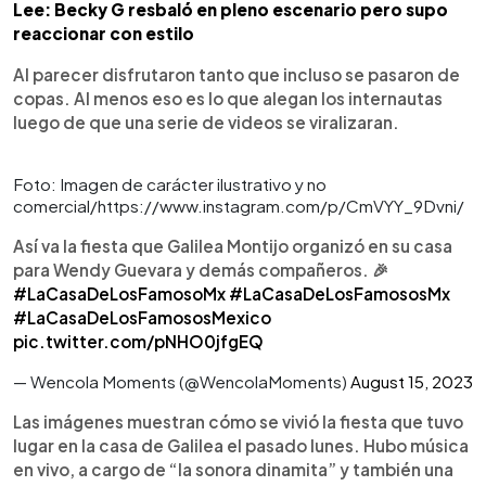
Lee: Becky G resbaló en pleno escenario pero supo
reaccionar con estilo
Al parecer disfrutaron tanto que incluso se pasaron de
copas. Al menos eso es lo que alegan los internautas
luego de que una serie de videos se viralizaran.
Foto: Imagen de carácter ilustrativo y no
comercial/https://www.instagram.com/p/CmVYY_9Dvni/
Así va la fiesta que Galilea Montijo organizó en su casa
para Wendy Guevara y demás compañeros. 🎉
#LaCasaDeLosFamosoMx
#LaCasaDeLosFamososMx
#LaCasaDeLosFamososMexico
pic.twitter.com/pNHO0jfgEQ
— Wencola Moments (@WencolaMoments)
August 15, 2023
Las imágenes muestran cómo se vivió la fiesta que tuvo
lugar en la casa de Galilea el pasado lunes. Hubo música
en vivo, a cargo de “la sonora dinamita” y también una