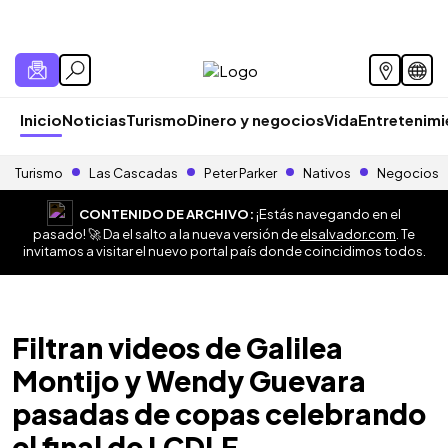
Inicio
Noticias
Turismo
Dinero y negocios
Vida
Entretenim
Turismo
Las Cascadas
Peter Parker
Nativos
Negocios
CONTENIDO DE ARCHIVO:
¡Estás navegando en el
pasado! 🚀 Da el salto a la nueva versión de
elsalvador.com
. Te
invitamos a visitar el nuevo portal país donde coincidimos todos.
Filtran videos de Galilea
Montijo y Wendy Guevara
pasadas de copas celebrando
el final de LCDLF