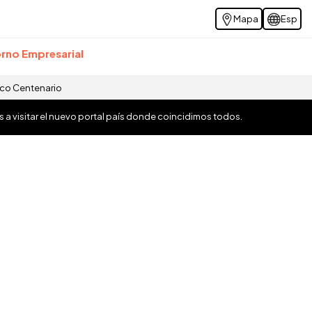
Mapa
Esp
rno Empresarial
ico Centenario
os a visitar el nuevo portal país donde coincidimos todos.