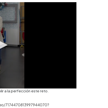
lir a la perfección este reto.
ideo/7174470813997944070?