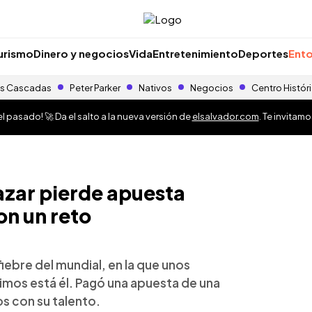
urismo
Dinero y negocios
Vida
Entretenimiento
Deportes
Ento
s Cascadas
Peter Parker
Nativos
Negocios
Centro Histór
 pasado! 🚀 Da el salto a la nueva versión de
elsalvador.com
. Te invitam
lazar pierde apuesta
on un reto
 fiebre del mundial, en la que unos
timos está él. Pagó una apuesta de una
s con su talento.