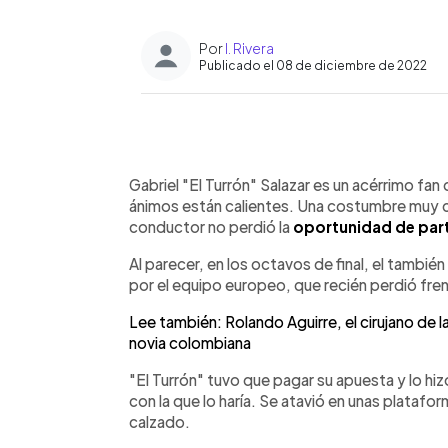
Por
I. Rivera
Publicado el 08 de diciembre de 2022
0:00
Facebook
Twitter
►
Escuchar artículo
Gabriel "El Turrón" Salazar es un acérrimo fan
ánimos están calientes. Una costumbre muy co
conductor no perdió la
oportunidad de part
Al parecer, en los octavos de final, el también
por el equipo europeo, que recién perdió fren
Lee también: Rolando Aguirre, el cirujano de l
novia colombiana
"El Turrón" tuvo que pagar su apuesta y lo hiz
con la que lo haría. Se atavió en unas plataf
calzado.