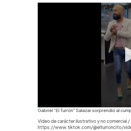
Gabriel "El Turrón" Salazar sorprendió al cump
Video de carácter ilustrativo y no comercial /
https://www.tiktok.com/@elturroncito/v