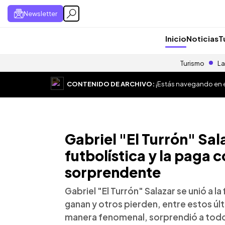
Newsletter
Inicio
Noticias
T
Turismo
La
CONTENIDO DE ARCHIVO:
¡Estás navegando en el
Gabriel "El Turrón" Sa
futbolística y la paga c
sorprendente
Gabriel "El Turrón" Salazar se unió a la
ganan y otros pierden, entre estos úl
manera fenomenal, sorprendió a todo