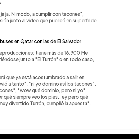
s
ja ja. Ni modo, a cumplir con tacones",
ión junto al video que publicó en su perfil de
buses en Qatar con las de El Salvador
0 reproducciones; tiene más de 16,900 Me
iéndose junto a "El Turrón" o en todo caso,
erá que ya está acostumbrado a salir en
vió a tanto", "ni yo domino así los tacones",
cones", "wow qué dominio, pero ni yo",
r qué siempre veo los pies.. ey pero qué
, muy divertido Turrón, cumplió la apuesta",