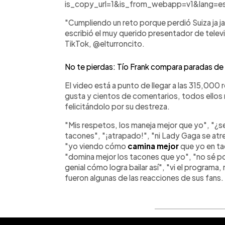
is_copy_url=1&is_from_webapp=v1&lang=e
"Cumpliendo un reto porque perdió Suiza ja ja 
escribió el muy querido presentador de televis
TikTok, @elturroncito.
No te pierdas: Tío Frank compara paradas de 
El video está a punto de llegar a las 315,00
gusta y cientos de comentarios, todos ellos r
felicitándolo por su destreza.
"Mis respetos, los maneja mejor que yo", "¿s
tacones", "¡atrapado!", "ni Lady Gaga se atre
"yo viendo cómo
camina mejor
que yo en ta
"domina mejor los tacones que yo", "no sé po
genial cómo logra bailar así", "vi el programa
fueron algunas de las reacciones de sus fans.