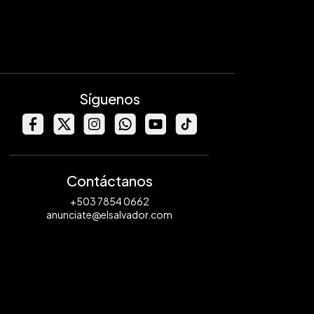
Síguenos
Contáctanos
+503 7854 0662
anunciate@elsalvador.com