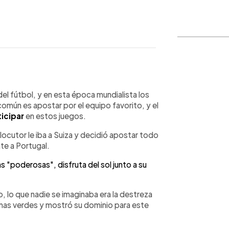
WhatsApp
Copiar link
 del fútbol, y en esta época mundialista los
mún es apostar por el equipo favorito, y el
icipar
en estos juegos.
 locutor le iba a Suiza y decidió apostar todo
te a Portugal.
as "poderosas", disfruta del sol junto a su
o, lo que nadie se imaginaba era la destreza
ormas verdes y mostró su dominio para este