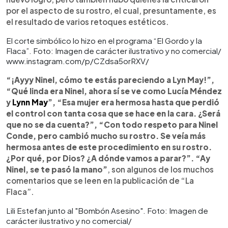
por el aspecto de su rostro, el cual, presuntamente, es
el resultado de varios retoques estéticos.
El corte simbólico lo hizo en el programa “El Gordo y la
Flaca”. Foto: Imagen de carácter ilustrativo y no comercial/
www.instagram.com/p/CZdsa5orRXV/
“¡Ayyy Ninel, cómo te estás pareciendo a Lyn May!”,
“Qué linda era Ninel, ahora sí se ve como Lucía Méndez
y
Lynn May
”, “Esa mujer era hermosa hasta que perdió
el control con tanta cosa que se hace en la cara. ¿Será
que no se da cuenta?”, “Con todo respeto para Ninel
Conde, pero cambió mucho su rostro. Se veía más
hermosa antes de este procedimiento en su rostro.
¿Por qué, por Dios? ¿A dónde vamos a parar?”. “Ay
Ninel, se te pasó la mano”
, son algunos de los muchos
comentarios que se leen en la publicación de “La
Flaca”.
Lili Estefan junto al "Bombón Asesino". Foto: Imagen de
carácter ilustrativo y no comercial/