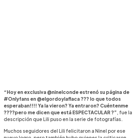
“Hoy en exclusiva @ninelconde estrenó su página de
#Onlyfans en @elgordoylaflaca ??? lo que todos
esperaban!!!! Ya la vieron? Ya entraron? Cuéntenme
????pero me dicen que está ESPECTACULAR ?”
, fue la
descripción que Lili puso en la serie de fotografías.
Muchos seguidores del Lili felicitaron a Ninel por ese
nuevo logro, pero también hubo quienes la criticaron