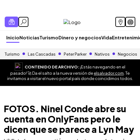
Inicio
Noticias
Turismo
Dinero y negocios
Vida
Entretenim
Turismo
Las Cascadas
Peter Parker
Nativos
Negocios
CONTENIDO DE ARCHIVO:
¡Estás navegando en el
pasado! 🚀 Da el salto a la nueva versión de
elsalvador.com
. Te
invitamos a visitar el nuevo portal país donde coincidimos todos.
FOTOS. Ninel Conde abre su
cuenta en OnlyFans pero le
dicen que se parece a Lyn May