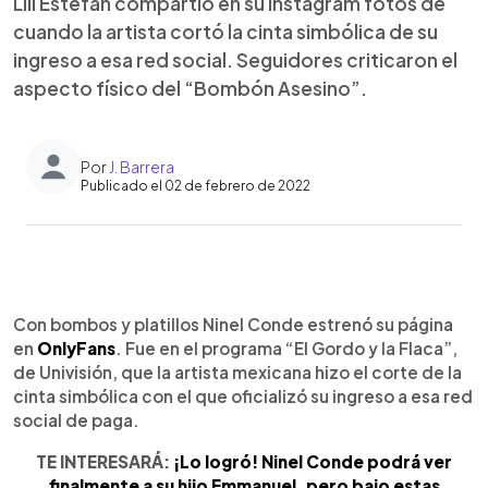
Lili Estefan compartió en su Instagram fotos de
cuando la artista cortó la cinta simbólica de su
ingreso a esa red social. Seguidores criticaron el
aspecto físico del “Bombón Asesino”.
Por
J. Barrera
Publicado el 02 de febrero de 2022
0:00
►
Escuchar artículo
Con bombos y platillos Ninel Conde estrenó su página
en
OnlyFans
. Fue en el programa “El Gordo y la Flaca”,
de Univisión, que la artista mexicana hizo el corte de la
cinta simbólica con el que oficializó su ingreso a esa red
social de paga.
TE INTERESARÁ:
¡Lo logró! Ninel Conde podrá ver
finalmente a su hijo Emmanuel, pero bajo estas