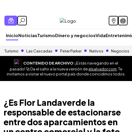
Inicio
Noticias
Turismo
Dinero y negocios
Vida
Entretenim
Turismo
Las Cascadas
Peter Parker
Nativos
Negocios
CONTENIDO DE ARCHIVO:
¡Estás navegando en el
pasado! 🚀 Da el salto a la nueva versión de
elsalvador.com
. Te
invitamos a visitar el nuevo portal país donde coincidimos todos.
¿Es Flor Landaverde la
responsable de estacionarse
entre dos aparcamientos en
un centro comercial y la foto