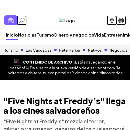
Inicio
Noticias
Turismo
Dinero y negocios
Vida
Entretenim
Turismo
Las Cascadas
Peter Parker
Nativos
Negocios
CONTENIDO DE ARCHIVO:
¡Estás navegando en el
pasado! 🚀 Da el salto a la nueva versión de
elsalvador.com
. Te
invitamos a visitar el nuevo portal país donde coincidimos todos.
"Five Nights at Freddy’s" llega
a los cines salvadoreños
"Five Nights at Freddy’s" mezcla el terror,
misterio y suspenso, géneros de los cuales podrá