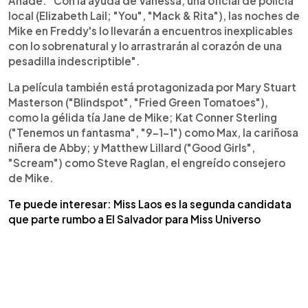
Añade: "Con la ayuda de Vanessa, una oficial de policía
local (Elizabeth Lail; "You", "Mack & Rita"), las noches de
Mike en Freddy's lo llevarán a encuentros inexplicables
con lo sobrenatural y lo arrastrarán al corazón de una
pesadilla indescriptible".
La película también está protagonizada por Mary Stuart
Masterson ("Blindspot", "Fried Green Tomatoes"),
como la gélida tía Jane de Mike; Kat Conner Sterling
("Tenemos un fantasma", "9-1-1") como Max, la cariñosa
niñera de Abby; y Matthew Lillard ("Good Girls",
"Scream") como Steve Raglan, el engreído consejero
de Mike.
Te puede interesar: Miss Laos es la segunda candidata
que parte rumbo a El Salvador para Miss Universo