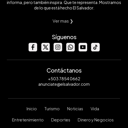
informa, pero también inspira. Que te representa. Mostramos
de lo que está hecho El Salvador.
Ver mas ❯
Síguenos
Contáctanos
+503 7854 0662
anunciate@elsalvador.com
Inicio
Turismo
Noticias
Vida
Entretenimiento
Deportes
Dinero y Negocios