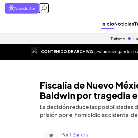
Newsletter
Inicio
Noticias
T
Turismo
La
CONTENIDO DE ARCHIVO:
¡Estás navegando en el
Fiscalía de Nuevo Méxi
Baldwin por tragedia e
La decisión reduce las posibilidades 
prisión por el homicidio accidental de
Por
J. Barrera