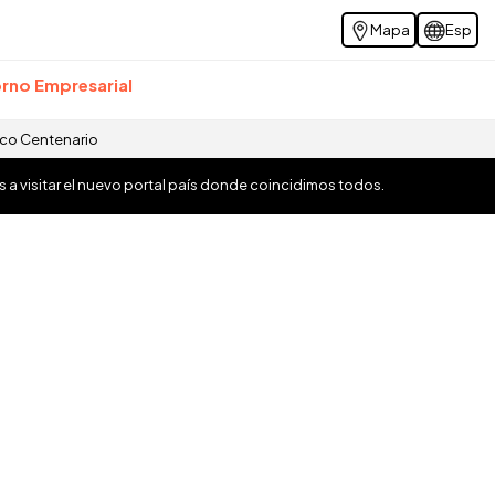
Mapa
Esp
rno Empresarial
ico Centenario
os a visitar el nuevo portal país donde coincidimos todos.