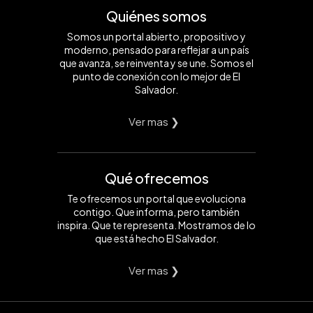
Quiénes somos
Somos un portal abierto, propositivo y
moderno, pensado para reflejar a un país
que avanza, se reinventa y se une. Somos el
punto de conexión con lo mejor de El
Salvador.
Ver mas ❯
Qué ofrecemos
Te ofrecemos un portal que evoluciona
contigo. Que informa, pero también
inspira. Que te representa. Mostramos de lo
que está hecho El Salvador.
Ver mas ❯