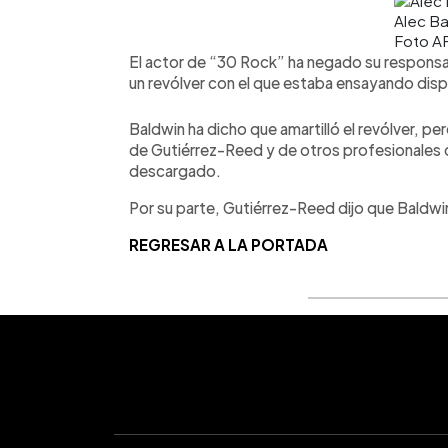
Alec Ba
Foto A
El actor de “30 Rock” ha negado su responsa
un revólver con el que estaba ensayando dispa
Baldwin ha dicho que amartilló el revólver, per
de Gutiérrez-Reed y de otros profesionales 
descargado.
Por su parte, Gutiérrez-Reed dijo que Baldwin
REGRESAR A LA PORTADA