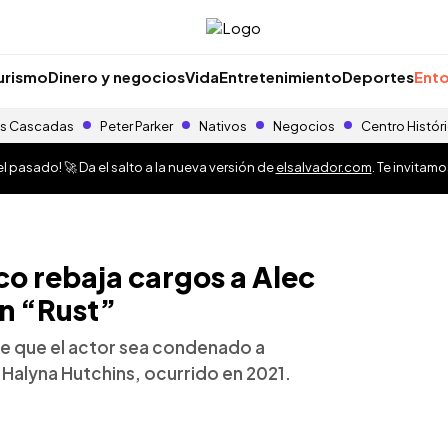
urismo
Dinero y negocios
Vida
Entretenimiento
Deportes
Ento
s Cascadas
Peter Parker
Nativos
Negocios
Centro Histór
 pasado! 🚀 Da el salto a la nueva versión de
elsalvador.com
. Te invitam
co rebaja cargos a Alec
n “Rust”
de que el actor sea condenado a
 Halyna Hutchins, ocurrido en 2021.