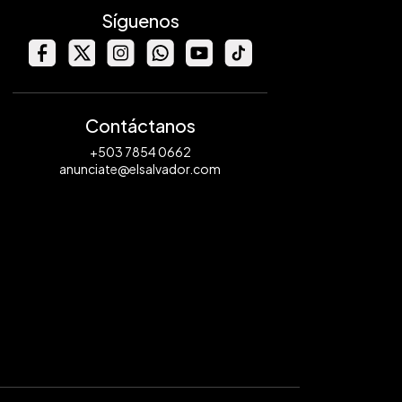
Síguenos
Contáctanos
+503 7854 0662
anunciate@elsalvador.com