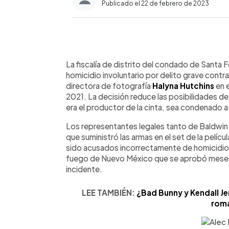
Publicado el 22 de febrero de 2023
0:00
Facebook
Twitter
►
Escuchar artículo
La fiscalía de distrito del condado de Santa 
homicidio involuntario por delito grave contra 
directora de fotografía
Halyna Hutchins
en e
2021. La decisión reduce las posibilidades d
era el productor de la cinta, sea condenado a 
Los representantes legales tanto de Baldwi
que suministró las armas en el set de la pelí
sido acusados incorrectamente de homicidio i
fuego de Nuevo México que se aprobó meses 
incidente.
LEE TAMBIÉN:
¿Bad Bunny y Kendall Je
rom