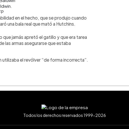
ldwin.
FP
bilidad en el hecho, que se produjo cuando
ró una bala real que mató a Hutchins.
o que jamás apretó el gatillo y que era tarea
de las armas asegurarse que estaba
 utilizaba el revólver “de forma incorrecta”.
Todos los derechos reservados 1999-2026