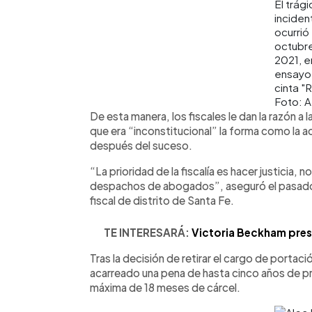
El trági
inciden
ocurrió
octubr
2021, e
ensayo 
cinta "R
Foto: 
De esta manera, los fiscales le dan la razón a
que era “inconstitucional” la forma como la 
después del suceso.
“La prioridad de la fiscalía es hacer justicia,
despachos de abogados”, aseguró el pasado 
fiscal de distrito de Santa Fe.
TE INTERESARÁ:
Victoria Beckham pres
Tras la decisión de retirar el cargo de porta
acarreado una pena de hasta cinco años de pri
máxima de 18 meses de cárcel.