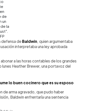
co
te
 en
e de
n un
de la
ust".
AFP
 la defensa de
Baldwin
, quien argumentaba
acusación interpretaba una ley aprobada
 no abonar a las horas contables de los grandes
lunes Heather Brewer, una portavoz del
ume lo buen cocinero que es su esposo
ción de arma agravado, que pudo haber
sión, Baldwin enfrentaría una sentencia