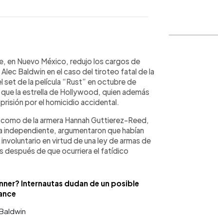
WhatsApp
Copiar link
Fe, en Nuevo México, redujo los cargos de
Alec Baldwin en el caso del tiroteo fatal de la
l set de la película “Rust” en octubre de
e que la estrella de Hollywood, quien además
prisión por el homicidio accidental.
n como de la armera Hannah Guttierez-Reed,
cula independiente, argumentaron que habían
nvoluntario en virtud de una ley de armas de
después de que ocurriera el fatídico
nner? Internautas dudan de un posible
ance