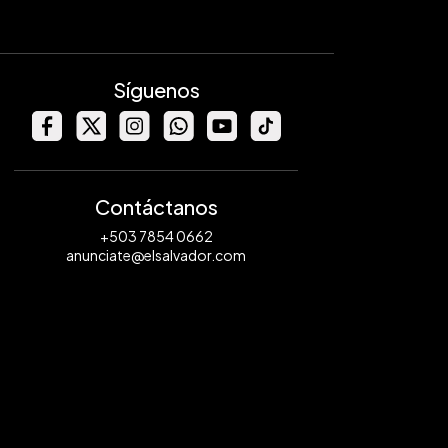
Síguenos
Contáctanos
+503 7854 0662
anunciate@elsalvador.com