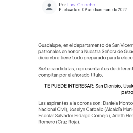
Por
Iliana Colocho
Publicado el 09 de diciembre de 2022
0:00
Facebook
Twitter
►
Escuchar artículo
Guadalupe, en el departamento de San Vicent
patronales en honor a Nuestra Señora de Guad
diciembre tiene todo preparado para la elecc
Siete candidatas, representantes de diferente
compitan por el añorado título.
TE PUEDE INTERESAR: San Dionisio, Usulut
patro
Las aspirantes a la corona son: Daniela Monto
Nacional Civil), Joselyn Carballo (Alcaldía Mu
Escolar Salvador Hidalgo Cornejo), Arleth Her
Romero (Cruz Roja).