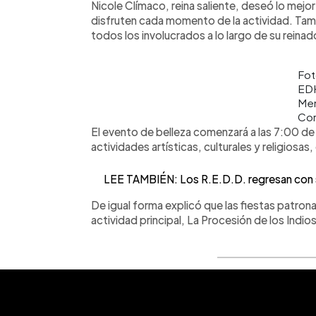
Nicole Clímaco, reina saliente, deseó lo mejor
disfruten cada momento de la actividad. Tamb
todos los involucrados a lo largo de su reinad
Fot
ED
Men
Cor
El evento de belleza comenzará a las 7:00 de 
actividades artísticas, culturales y religiosas
LEE TAMBIÉN: Los R.E.D.D. regresan con sus
De igual forma explicó que las fiestas patronal
actividad principal, La Procesión de los Indio