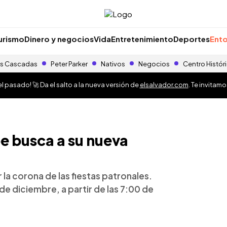
urismo
Dinero y negocios
Vida
Entretenimiento
Deportes
Ento
s Cascadas
Peter Parker
Nativos
Negocios
Centro Histór
 pasado! 🚀 Da el salto a la nueva versión de
elsalvador.com
. Te invitam
e busca a su nueva
la corona de las fiestas patronales.
 de diciembre, a partir de las 7:00 de