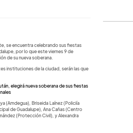
WhatsApp
Copiar link
e, se encuentra celebrando sus fiestas
alupe, por lo que este viernes 9 de
ión de su nueva soberana.
s instituciones de la ciudad, serán las que
án, elegirá nueva soberana de sus fiestas
nales
ya (Amdegua), Briseida Laínez (Policiía
nicipal de Guadalupe), Ana Cañas (Centro
nández (Protección Civil), y Alexandra