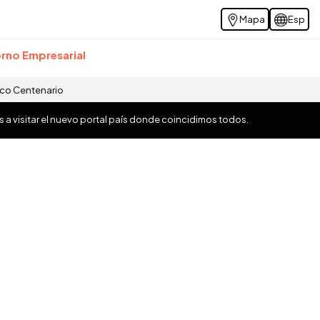
Mapa
Esp
rno Empresarial
ico Centenario
os a visitar el nuevo portal país donde coincidimos todos.