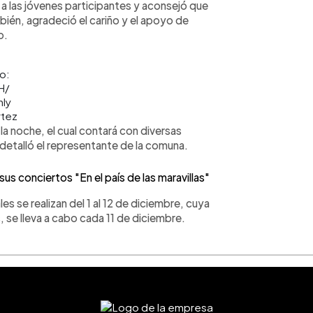
 a las jóvenes participantes y aconsejó que
ién, agradeció el cariño y el apoyo de
o.
o:
H/
ly
tez
la noche, el cual contará con diversas
, detalló el representante de la comuna.
 conciertos "En el país de las maravillas"
es se realizan del 1 al 12 de diciembre, cuya
s, se lleva a cabo cada 11 de diciembre.