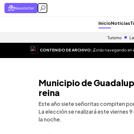
Newsletter
Inicio
Noticias
T
Turismo
La
CONTENIDO DE ARCHIVO:
¡Estás navegando en el
Municipio de Guadalup
reina
Este año siete señoritas compiten por 
La elección se realizará este viernes 9
la noche.