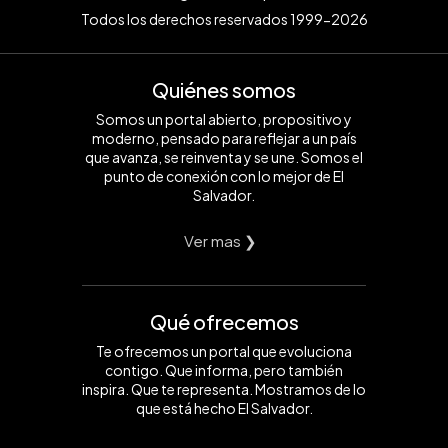
Todos los derechos reservados 1999-2026
Quiénes somos
Somos un portal abierto, propositivo y
moderno, pensado para reflejar a un país
que avanza, se reinventa y se une. Somos el
punto de conexión con lo mejor de El
Salvador.
Ver mas ❯
Qué ofrecemos
Te ofrecemos un portal que evoluciona
contigo. Que informa, pero también
inspira. Que te representa. Mostramos de lo
que está hecho El Salvador.